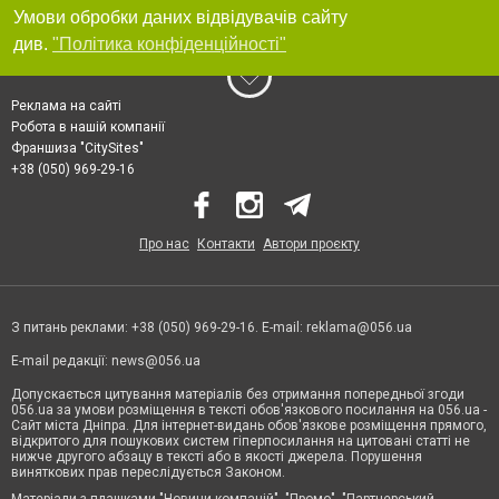
Умови обробки даних відвідувачів сайту
див.
"Політика конфіденційності"
Реклама на сайті
Робота в нашій компанії
Франшиза "CitySites"
+38 (050) 969-29-16
Про нас
Контакти
Автори проєкту
З питань реклами: +38 (050) 969-29-16. E-mail:
reklama@056.ua
E-mail редакції:
news@056.ua
Допускається цитування матеріалів без отримання попередньої згоди
056.ua за умови розміщення в тексті обов'язкового посилання на 056.ua -
Сайт міста Дніпра. Для інтернет-видань обов'язкове розміщення прямого,
відкритого для пошукових систем гіперпосилання на цитовані статті не
нижче другого абзацу в тексті або в якості джерела. Порушення
виняткових прав переслідується Законом.
Матеріали з плашками "Новини компаній", "Промо", "Партнерський