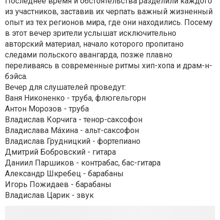
Последнее время и обстоятельства разделили каждого
из участников, заставив их черпать важный жизненный
опыт из тех регионов мира, где они находились. Посему
в этот вечер зрители услышат исключительно
авторский материал, начало которого пропитано
следами польского авангарда, позже плавно
переливаясь в современные ритмы хип-хопа и драм-н-
бэйса.
Вечер для слушателей проведут:
Ваня Никоненко - труба, флюгельгорн
Антон Морозов - труба
Владислав Корчига - тенор-саксофон
Владислава Мáхина - альт-саксофон
Владислав Грудницкий - фортепиано
Дмитрий Бобровский - гитара
Даниил Паршиков - контрабас, бас-гитара
Александр Шкребец - барабаны
Игорь Пожидаев - барабаны
Владислав Царик - звук