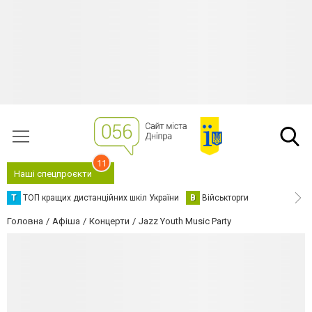
11
Наші спецпроєкти
Т
ТОП кращих дистанційних шкіл України
В
Військторги
Головна
Афіша
Концерти
Jazz Youth Music Party