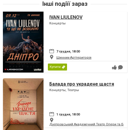
Інші подіїї зараз
IVAN LIULENOV
Концерты
7 грудня, 18:00
Шинник-Арттериторія
Купити
Балада про украдене щастя
Концерты, Театры
1 грудня, 18:00
Дніпровський Академічний Театр Опери та Бале