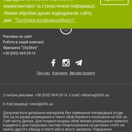
маркетингової та статистичної інформації.
Умови обробки даних відвідувачів сайту
див.
"Політика конфіденційності"
Реклама на сайті
Робота в нашій компанії
Франшиза "CitySites"
+38 (050) 969-29-16
Про нас
Контакти
Автори проєкту
З питань реклами: +38 (050) 969-29-16. E-mail:
reklama@056.ua
E-mail редакції:
news@056.ua
Допускається цитування матеріалів без отримання попередньої згоди
056.ua за умови розміщення в тексті обов'язкового посилання на 056.ua -
Сайт міста Дніпра. Для інтернет-видань обов'язкове розміщення прямого,
відкритого для пошукових систем гіперпосилання на цитовані статті не
нижче другого абзацу в тексті або в якості джерела. Порушення