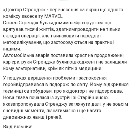
«Доктор Стрендж» - перенесення на екран ще одного
коміксу звсесвіту MARVEL.
Стівен Стрендж був відомим нейрохірургом, що
врятував тисячі життів, здатнимпроводити не тільки
складні операції, але і винаходити передові
методилікування, що застосовуються на практиці
іншими.
Автомобільна аварія поставила хрест на продовженні
кар’єри: руки Стренджа булипошкоджені і не залишали
йому альтернативи, крім як піти з медицини.
У пошуках вирішення проблеми і заспокоєння,
геройвідправився в подорож по світу. Йому відкрилися
таємниці світобудови, про якідоктор і не підозрював.
Нова глава почалася із зустрічі зі Старійшиною,
яказапропонувала Стренджу заглянути далі, у не зовсім
очевидні моменти, пізнатимагію і ще багато
дивовижних явищ і речей.
Вхід вільний!