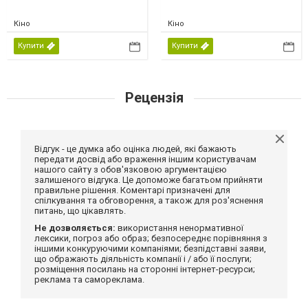
Кіно
Кіно
Купити
Купити
Рецензія
Відгук - це думка або оцінка людей, які бажають
передати досвід або враження іншим користувачам
нашого сайту з обов'язковою аргументацією
залишеного відгука. Це допоможе багатьом прийняти
правильне рішення. Коментарі призначені для
спілкування та обговорення, а також для роз'яснення
питань, що цікавлять.
Не дозволяється:
використання ненормативної
лексики, погроз або образ; безпосереднє порівняння з
іншими конкуруючими компаніями; безпідставні заяви,
що ображають діяльність компанії і / або її послуги;
розміщення посилань на сторонні інтернет-ресурси;
реклама та самореклама.