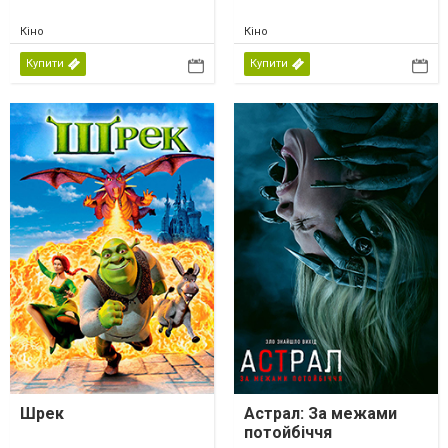
Кіно
Кіно
Купити
Купити
Шрек
Астрал: За межами
потойбіччя