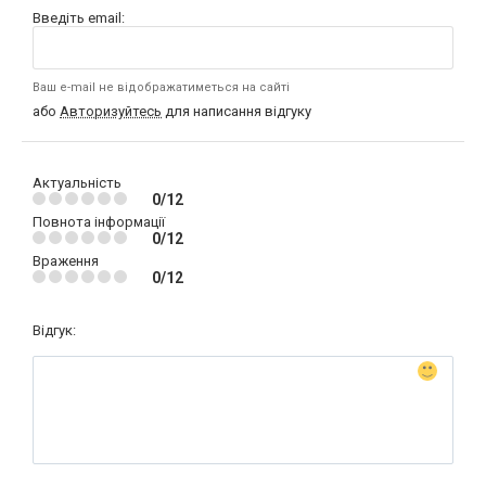
Введіть email:
Ваш e-mail не відображатиметься на сайті
або
Авторизуйтесь
для написання відгуку
Актуальність
0/12
Повнота інформації
0/12
Враження
0/12
Відгук: