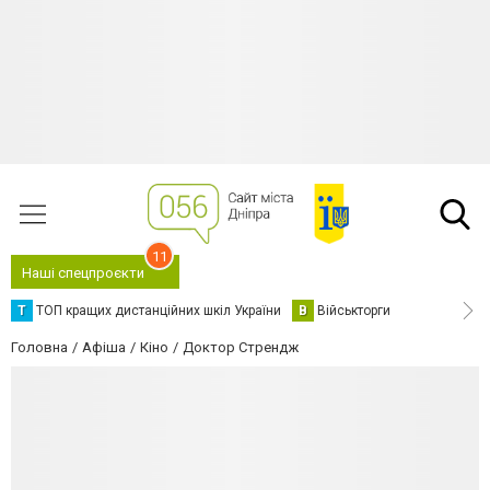
11
Наші спецпроєкти
Т
ТОП кращих дистанційних шкіл України
В
Військторги
Головна
Афіша
Кіно
Доктор Стрендж