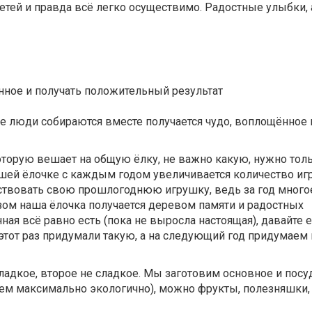
детей и правда всё легко осуществимо. Радостные улыбки,
нное и получать положительный результат
ые люди собираются вместе получается чудо, воплощённое
рую вешает на общую ёлку, не важно какую, нужно толь
ашей ёлочке с каждым годом увеличивается количество иг
твовать свою прошлогоднюю игрушку, ведь за год многое
зом наша ёлочка получается деревом памяти и радостных
ая всё равно есть (пока не выросла настоящая), давайте 
в этот раз придумали такую, а на следующий год придумаем
ладкое, второе не сладкое. Мы заготовим основное и посу
аем максимально экологично), можно фрукты, полезняшки, 