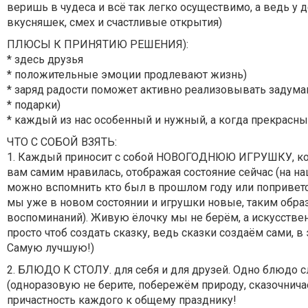
веришь в чудеса и всё так легко осуществимо, а ведь у 
вкусняшек, смех и счастливые открытия)
ПЛЮСЫ К ПРИНЯТИЮ РЕШЕНИЯ):
* здесь друзья
* положительные эмоции продлевают жизнь)
* заряд радости поможет активно реализовывать задума
* подарки)
* каждый из нас особенный и нужный, а когда прекрасн
ЧТО С СОБОЙ ВЗЯТЬ:
1. Каждый приносит с собой НОВОГОДНЮЮ ИГРУШКУ, кото
вам самим нравилась, отображая состояние сейчас (на н
можно вспомнить кто был в прошлом году или поприветс
мы уже в новом состоянии и игрушки новые, таким обра
воспоминаний). Живую ёлочку мы не берём, а искусственн
просто чтоб создать сказку, ведь сказки создаём сами, 
Самую лучшую!)
2. БЛЮДО К СТОЛУ. для себя и для друзей. Одно блюдо с
(одноразовую не берите, побережём природу, сказочнич
причастность каждого к общему празднику!