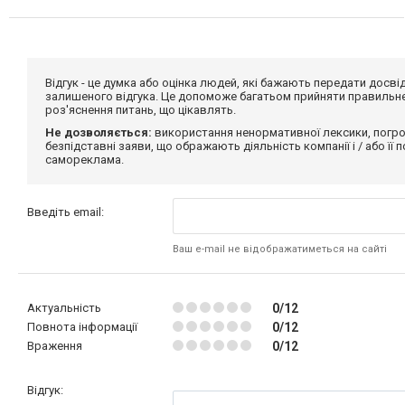
Відгук - це думка або оцінка людей, які бажають передати дос
залишеного відгука. Це допоможе багатьом прийняти правильне 
роз'яснення питань, що цікавлять.
Не дозволяється:
використання ненормативної лексики, погро
безпідставні заяви, що ображають діяльність компанії і / або її
самореклама.
Введіть email:
Ваш e-mail не відображатиметься на сайті
Актуальність
0/12
Повнота інформації
0/12
Враження
0/12
Відгук: