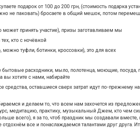
паете подарок от 100 до 200 грн, (стоимость подарка уста
ожно не паковать) бросаете в общий мешок, потом переме
 может принять участие), призы заготавливаем мы
ех, кто с ночёвкой
можно туфли, ботинки, кроссовки), это для всех
 бытовые расходники, мыло, полотенца, моющие, посуда, 
 вы хотите с нами, набирайте
все средства, оставшиеся сверх затрат идут по-прежнему н
емся и делаем то, что всем нам захочется из предложе
курс, медитацию, практику, музыкальный Джем, кто чем сил
ольше всего), я за то, чтоб праздник мы создавали вместе,
те отдохнём все и понаслаждаемся талантами друг друга. Ит