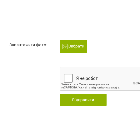
Завантажити фото:
Вибрати
Відправити