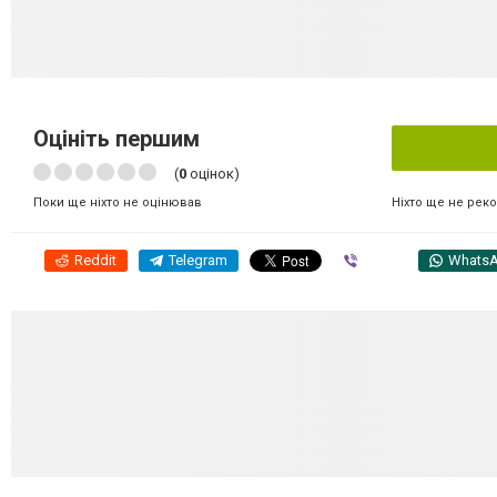
Оцініть першим
(
0
оцінок)
Ніхто ще не рек
Поки ще ніхто не оцінював
Reddit
Telegram
Viber
Whats