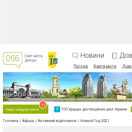
Новини
Дов
Погода
Карта міста
Дові
11
Т
ТОП кращих дистанційних шкіл України
Наші спецпроєкти
Головна
Афіша
Активний відпочинок
Новый Год 2021