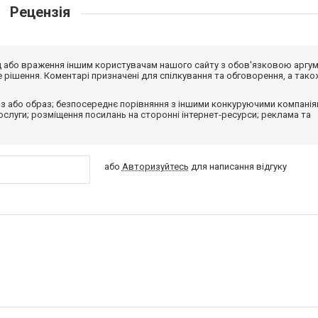
Рецензія
від або враження іншим користувачам нашого сайту з обов'язковою аргу
рішення. Коментарі призначені для спілкування та обговорення, а тако
з або образ; безпосереднє порівняння з іншими конкуруючими компанія
 послуги; розміщення посилань на сторонні інтернет-ресурси; реклама та
або
Авторизуйтесь
для написання відгуку