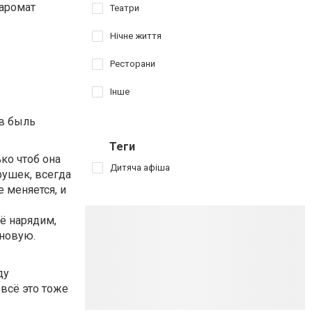
 аромат
Театри
Нічне життя
Ресторани
Інше
 в быль
Теги
ко чтоб она
Дитяча афіша
рушек, всегда
 меняется, и
её нарядим,
 новую.
ду
всё это тоже