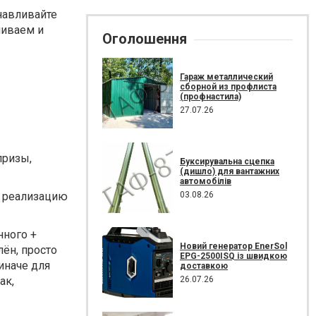
навливайте
шиваем и
Оголошення
Гараж металлический
сборной из профлиста
(профнастила)
27.07.26
призы,
Буксирувальна сцепка
(дишло) для вантажних
автомобілів
03.08.26
а реализацию
нного +
Новий генератор EnerSol
ён, просто
EPG-2500ISQ із швидкою
 иначе для
доставкою
26.07.26
ак,