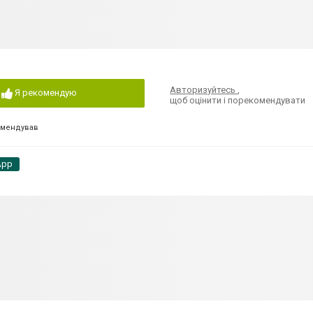
Авторизуйтесь
,
Я рекомендую
щоб оцінити і порекомендувати
омендував
App