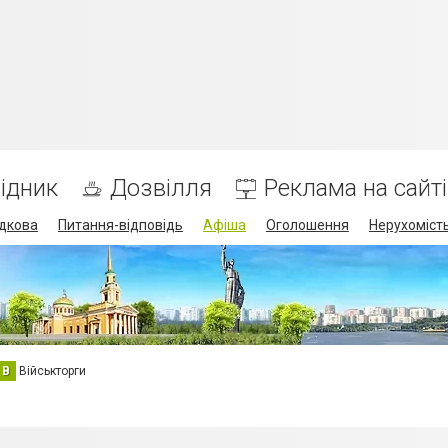
ідник
Дозвілля
Реклама на сайті
дкова
Питання-відповідь
Афіша
Оголошення
Нерухоміст
В
Військторги