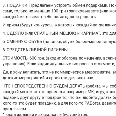
3. ПОДАРКИ. Предлагаем устроить обмен подарками. Поку
сами, только не меньше 100 грн.) запаковываете (или м
каждый вытягивает себе новогоднюю радость
И призы (будут конкурсы, в которых каждый по-желанию
4. ОДЕЯЛО (или СПАЛЬНЫЙ МЕШОК) и КАРИМАТ, это для т
5. СМЕННУЮ ОБУВЬ (не тапки, обувь более-менее тёплую, 
6. СРЕДСТВА ЛИЧНОЙ ГИГИЕНЫ
СТОИМОСТЬ: 600 грн. (входит обогрев помещения, всякие
украшения). Если индивидуальные вопросы о стоимости, а
Да, и хочу написать, это не коммерческое мероприятие, 
детских мероприятий и проектов для всех нас
ЧТО НЕПОСРЕДСТВЕННО БУДЕМ ДЕЛАТЬ (ребята, мы собира
каждый может что-то провести, например, МК, игру, кон
подарив друг другу в подарок то, что вы любите делать б
кого-то это будет праздник, а для кого-то РАБота), давай
предлагаем:
* карта желаний и закладка на будущий год,