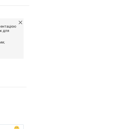
ментацією
ж для
ми;