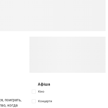
Афіша
Кіно
, поиграть,
Концерти
тво, когда