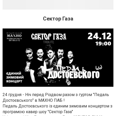
Сектор Газа
24 грудня - Ніч перед Різдвом разом з гуртом "Педаль
Достоєвського" в MAXHO ПАБ !
Педаль Достоєвського із єдиним зимовим концертом з
програмою кавер шоу "Сектор Газа"