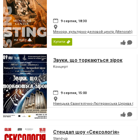
9 серпня, 18:30
Менора, культурно-деловой центр (Menorah)
Купити
Звуки, що торкаються зірок
Концерт
9 серпня, 15:00
Німецька Євангелічно-Лютеранська Церква Святої
Стендап шоу «Сексологія»
Stand-up