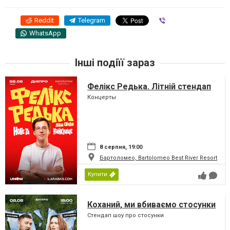
Reddit
Telegram
Viber
WhatsApp
Інші подіїї зараз
Фелікс Редька. Літній стендап
Концерты
8 серпня, 19:00
Бартоломео, Bartolomeo Best River Resort
Купити
Коханий, ми вбиваємо стосунки
Стендап шоу про стосунки