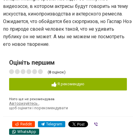
видеоэссе, в котором актрисы будут говорить на тему
искусства, кинопроизводства и актерского ремесла.
Ожидается, что обойдется без сюрпризов, но Гаспар Ноэ
по природе своей человек такой, что не удивить
публику он не может. А мы не можем не посмотреть
его новое творение.
Оцініть першим
(
0
оцінок)
Я рекомендую
Ніхто ще не рекомендував
Авторизуйтесь
,
щоб оцінити і порекомендувати
Reddit
Telegram
Viber
WhatsApp