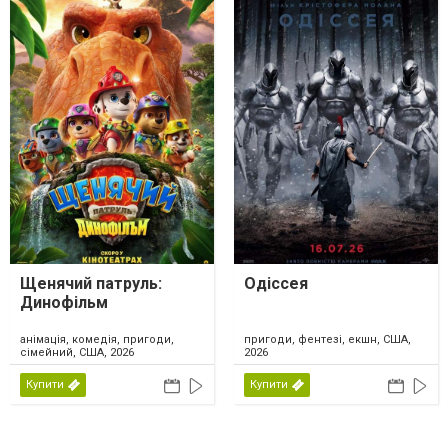
Щенячий патруль:
Одіссея
Динофільм
анімація, комедія, пригоди,
пригоди, фентезі, екшн, США,
сімейний, США, 2026
2026
Купити
Купити