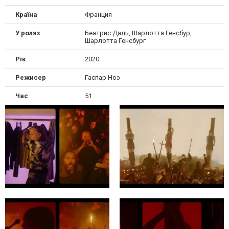
Країна
Франция
У ролях
Беатрис Даль, Шарлотта Генсбур,
Шарлотта Генсбург
Рік
2020
Режисер
Гаспар Ноэ
Час
51