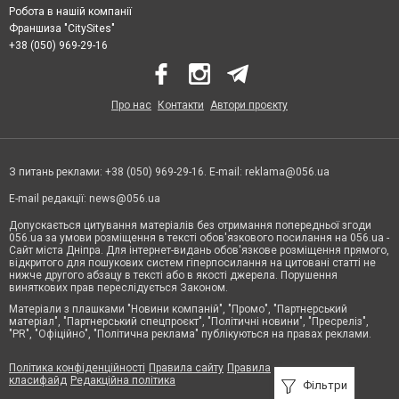
Робота в нашій компанії
Франшиза "CitySites"
+38 (050) 969-29-16
Про нас
Контакти
Автори проєкту
З питань реклами: +38 (050) 969-29-16. E-mail:
reklama@056.ua
E-mail редакції:
news@056.ua
Допускається цитування матеріалів без отримання попередньої згоди
056.ua за умови розміщення в тексті обов'язкового посилання на 056.ua -
Сайт міста Дніпра. Для інтернет-видань обов'язкове розміщення прямого,
відкритого для пошукових систем гіперпосилання на цитовані статті не
нижче другого абзацу в тексті або в якості джерела. Порушення
виняткових прав переслідується Законом.
Матеріали з плашками "Новини компаній", "Промо", "Партнерський
матеріал", "Партнерський спецпроєкт", "Політичні новини", "Пресреліз",
"PR", "Офіційно", "Політична реклама" публікуються на правах реклами.
Політика конфіденційності
Правила сайту
Правила
класифайд
Редакційна політика
Фільтри