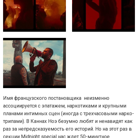
Имя французского постановщика
неизменно
ассоциируется с эпатажем, наркотиками и крупными
планами интимных сцен (иногда с трехчасовыми нарко-
трипами). В Каннах Ноэ безумно любят и ненавидят как
раз за непредсказуемость его историй. Но на этот раз в
секции Midnight special нас ждет 50-минутное