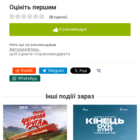
Оцініть першим
(
0
оцінок)
Я рекомендую
Ніхто ще не рекомендував
Авторизуйтесь
,
щоб оцінити і порекомендувати
Reddit
Telegram
Viber
WhatsApp
Інші подіїї зараз