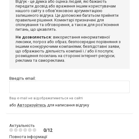
Відгук - це думка або оцінка людей, які бажають
передати досвід або враження іншим користувачам
нашого сайту з обов'язковою аргументацією
залишеного відгука. Це допоможе багатьом прийняти
правильне рішення. Коментарі призначені для
спілкування та обговорення, а також для роз'яснення
питань, що цікавлять.
Не дозволяється:
використання ненормативної
лексики, погроз або образ; безпосереднє порівняння з
іншими конкуруючими компаніями; безпідставні заяви,
що ображають діяльність компанії і / або її послуги;
розміщення посилань на сторонні інтернет-ресурси;
реклама та самореклама.
Введіть email:
Ваш e-mail не відображатиметься на сайті
або
Авторизуйтесь
для написання відгуку
Актуальність
0/12
Повнота інформації