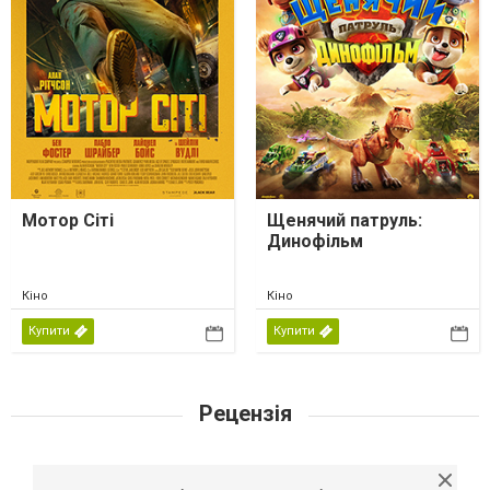
Мотор Сіті
Щенячий патруль:
Динофільм
Кіно
Кіно
Купити
Купити
Рецензія