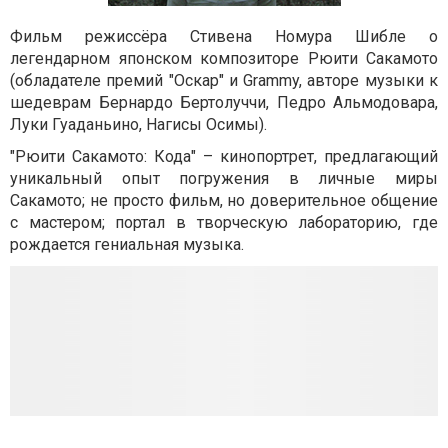
Фильм режиссёра Стивена Номура Шибле о
легендарном японском композиторе Рюити Сакамото
(обладателе премий "Оскар" и Grammy, авторе музыки к
шедеврам Бернардо Бертолуччи, Педро Альмодовара,
Луки Гуаданьино, Нагисы Осимы)
.
"Рюити Сакамото: Кода" – кинопортрет, предлагающий
уникальный опыт погружения в личные миры
Сакамото; не просто фильм, но доверительное общение
с мастером; портал в творческую лабораторию, где
рождается гениальная музыка.