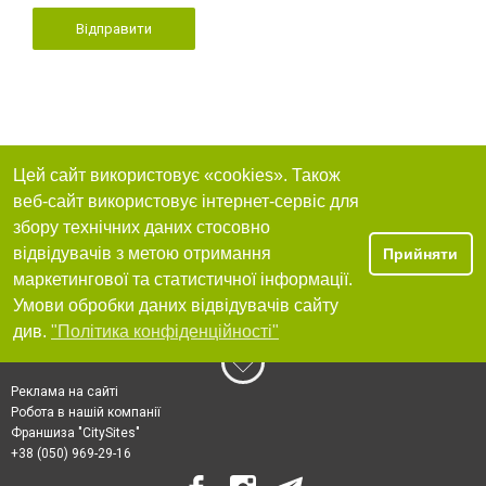
Відправити
Цей сайт використовує «cookies». Також
веб-сайт використовує інтернет-сервіс для
збору технічних даних стосовно
відвідувачів з метою отримання
Прийняти
маркетингової та статистичної інформації.
Умови обробки даних відвідувачів сайту
див.
"Політика конфіденційності"
Реклама на сайті
Робота в нашій компанії
Франшиза "CitySites"
+38 (050) 969-29-16