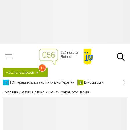
11
Наші спецпроєкти
Т
ТОП кращих дистанційних шкіл України
В
Військторги
Головна
Афіша
Кіно
Рюити Сакамото: Кода