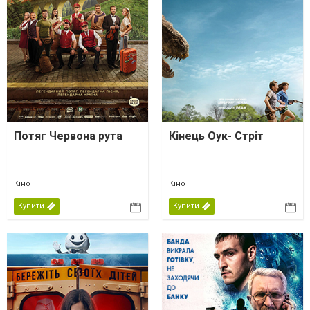
Потяг Червона рута
Кінець Оук- Стріт
Кіно
Кіно
Купити
Купити