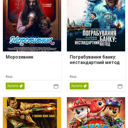
Морозивник
Пограбування банку:
нестандартний метод
Кіно
Кіно
Купити
Купити