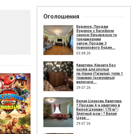
Оголошення
Будинок, Продам
будинок з басейном
сауною більярдною та
тренажерним
залом.Продаж 3
поверхового будин...
03.08.26
Квартира, Кімната без
хазяїв для хлопця
пр.Науки (Гагаріна), тупік 1
трамваю (комунальні
включені...
29.07.26
Белая Церковь Квартира,
? Продам 4-к квартиру в
Белой Церкви | 170 м² |
Элитный дом | ? Белая
Церк...
29.07.26