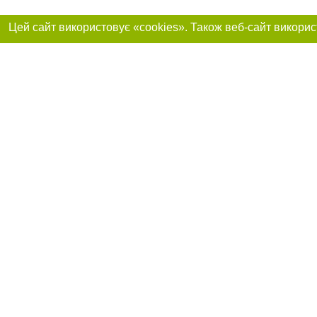
Реклама на сайті
Приєднуйтесь до 
Робота в нашій компанії
Франшиза "CitySites"
Про нас
Контакт
+38 (050) 969-29-16
З питань реклами: +38 (050) 969-29-16. E-mail:
Допускається цит
reklama@056.ua
обов'язкового по
відкритого для по
якості джерела. 
E-mail редакції:
news@056.ua
Матеріали з плаш
"Політичні новини
Політика конфіде