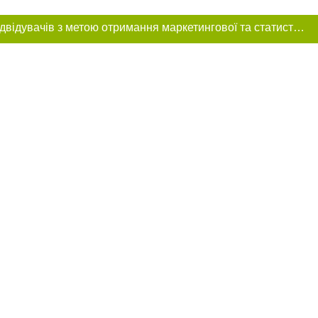
Цей сайт використовує «cookies». Також веб-сайт використовує інтернет-сервіс для збору технічних даних стосовно відвідувачів з метою отримання маркетингової та статистичної інформації. Умови обробки даних відвідувачів сайту див.
ння в тексті
міщення прямого,
 тексті або в
цпроєкт",
реклами.