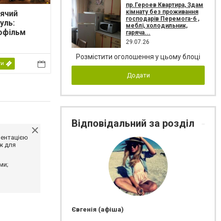
пр.Героев Квартира, Здам
кімнату без проживання
ячий
господарів Перемога-6 ,
уль:
меблі, холодильник,
офільм
гаряча...
29.07.26
Розмістити оголошення у цьому блоці
ти
Додати
Відповідальний за розділ
ментацією
ж для
ми;
Євгенія (афіша)