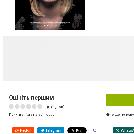
Оцініть першим
(
0
оцінок)
Ніхто ще не рек
Поки ще ніхто не оцінював
Reddit
Telegram
Viber
Whats