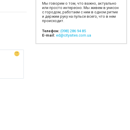
Мы говорим о том, что важно, актуально
или просто интересно. Мы живем в унисон
с городом, работаем с ним в одном ритме
и держим руку на пульсе всего, что в нем
происходит.
Телефон:
(098) 286 94 85
E-mail:
ed@citysites.com.ua