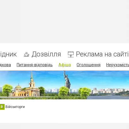
ідник
Дозвілля
Реклама на сайті
дкова
Питання-відповідь
Афіша
Оголошення
Нерухоміст
В
Військторги