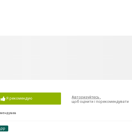
Авторизуйтесь
,
Я рекомендую
щоб оцінити і порекомендувати
омендував
App