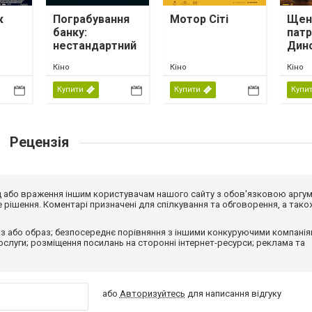
к
Пограбування
Мотор Сіті
Щен
банку:
патр
нестандартний
Дин
метод
Кіно
Кіно
Кіно
Купити
Купити
Купи
Рецензія
від або враження іншим користувачам нашого сайту з обов'язковою аргу
рішення. Коментарі призначені для спілкування та обговорення, а тако
з або образ; безпосереднє порівняння з іншими конкуруючими компанія
 послуги; розміщення посилань на сторонні інтернет-ресурси; реклама та
або
Авторизуйтесь
для написання відгуку