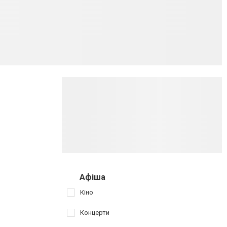
Афіша
Кіно
Концерти