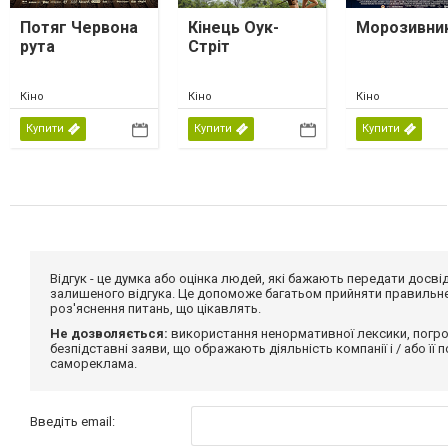
Потяг Червона
Кінець Оук-
Морозивни
рута
Стріт
Кіно
Кіно
Кіно
Купити
Купити
Купити
Відгук - це думка або оцінка людей, які бажають передати дос
залишеного відгука. Це допоможе багатьом прийняти правильне 
роз'яснення питань, що цікавлять.
Не дозволяється:
використання ненормативної лексики, погро
безпідставні заяви, що ображають діяльність компанії і / або її
самореклама.
Введіть email: