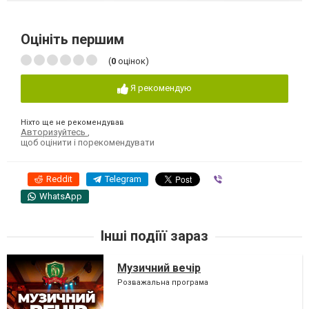
Оцініть першим
(
0
оцінок)
Я рекомендую
Ніхто ще не рекомендував
Авторизуйтесь
,
щоб оцінити і порекомендувати
Reddit
Telegram
Viber
WhatsApp
Інші подіїї зараз
Музичний вечір
Розважальна програма