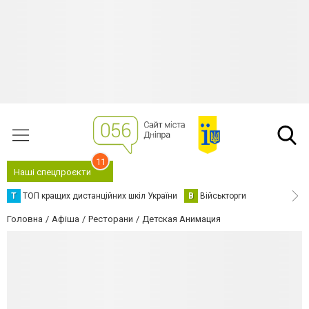
11
Наші спецпроєкти
Т
ТОП кращих дистанційних шкіл України
В
Військторги
Головна
Афіша
Ресторани
Детская Анимация