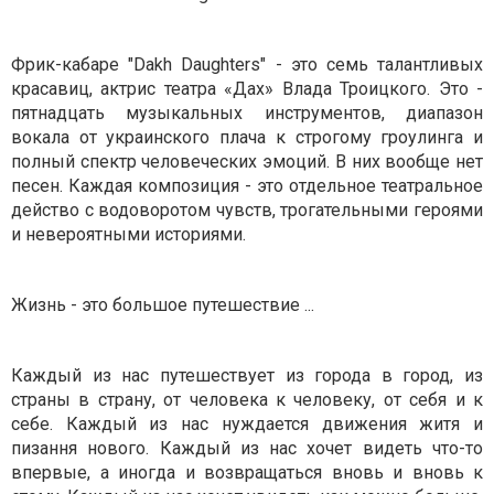
Фрик-кабаре "Dakh Daughters" - это семь талантливых
красавиц, актрис театра «Дах» Влада Троицкого. Это -
пятнадцать музыкальных инструментов, диапазон
вокала от украинского плача к строгому гроулинга и
полный спектр человеческих эмоций. В них вообще нет
песен. Каждая композиция - это отдельное театральное
действо с водоворотом чувств, трогательными героями
и невероятными историями.
Жизнь - это большое путешествие ...
Каждый из нас путешествует из города в город, из
страны в страну, от человека к человеку, от себя и к
себе. Каждый из нас нуждается движения житя и
пизання нового. Каждый из нас хочет видеть что-то
впервые, а иногда и возвращаться вновь и вновь к