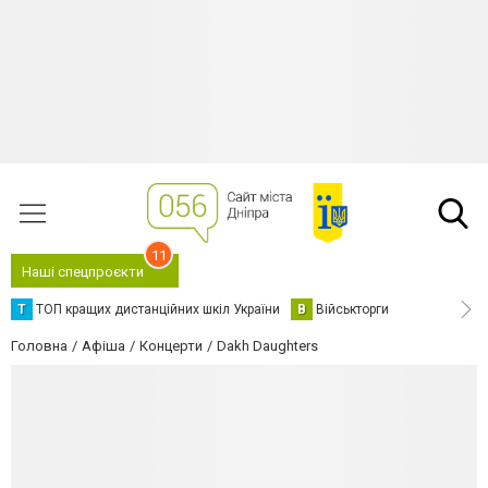
11
Наші спецпроєкти
Т
ТОП кращих дистанційних шкіл України
В
Військторги
Головна
Афіша
Концерти
Dakh Daughters