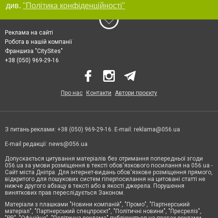
див.
"Політика конфіденційності"
Реклама на сайті
Робота в нашій компанії
Франшиза "CitySites"
+38 (050) 969-29-16
Про нас
Контакти
Автори проєкту
З питань реклами: +38 (050) 969-29-16. E-mail:
reklama@056.ua
E-mail редакції:
news@056.ua
Допускається цитування матеріалів без отримання попередньої згоди
056.ua за умови розміщення в тексті обов'язкового посилання на 056.ua -
Сайт міста Дніпра. Для інтернет-видань обов'язкове розміщення прямого,
відкритого для пошукових систем гіперпосилання на цитовані статті не
нижче другого абзацу в тексті або в якості джерела. Порушення
виняткових прав переслідується Законом.
Матеріали з плашками "Новини компаній", "Промо", "Партнерський
матеріал", "Партнерський спецпроєкт", "Політичні новини", "Пресреліз",