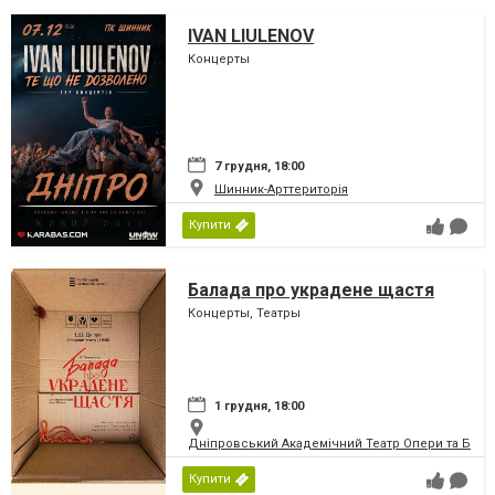
IVAN LIULENOV
Концерты
7 грудня, 18:00
Шинник-Арттериторія
Купити
Балада про украдене щастя
Концерты, Театры
1 грудня, 18:00
Дніпровський Академічний Театр Опери та Бале
Купити