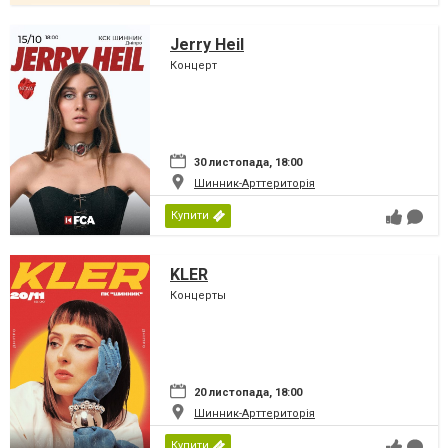
Jerry Heil
Концерт
30 листопада, 18:00
Шинник-Арттериторія
Купити
KLER
Концерты
20 листопада, 18:00
Шинник-Арттериторія
Купити