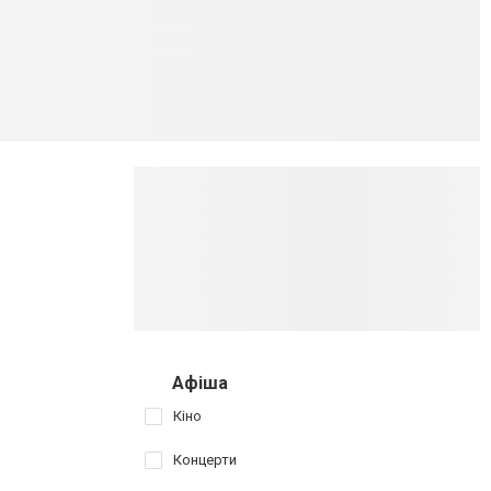
Афіша
Кіно
Концерти