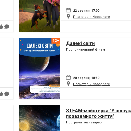
22 серпня, 17:00
Планетарій Noosphere
Далекі світи
Повнокупольний фільм
20 серпня, 18:30
Планетарій Noosphere
STEAM-майстерка "У пошук
позаземного життя"
Програма планетарію