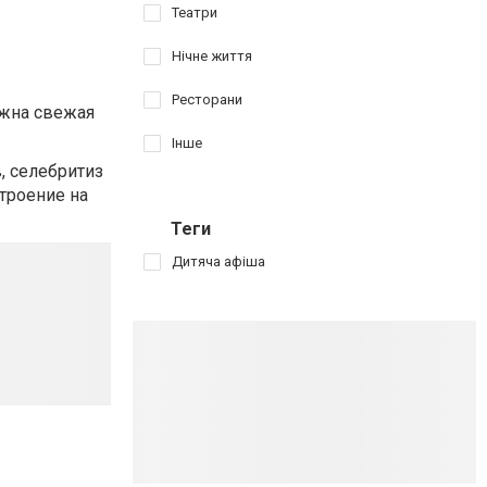
Театри
Нічне життя
Ресторани
ужна свежая
Інше
, селебритиз
строение на
Теги
Дитяча афіша