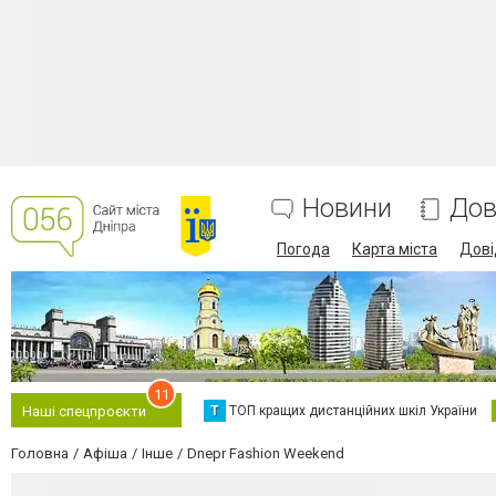
Новини
Дов
Погода
Карта міста
Дові
11
Т
ТОП кращих дистанційних шкіл України
Наші спецпроєкти
Головна
Афіша
Інше
Dnepr Fashion Weekend