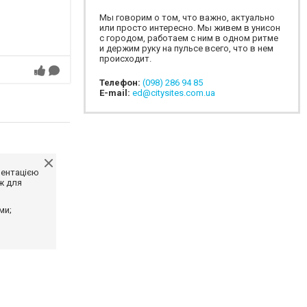
Мы говорим о том, что важно, актуально
или просто интересно. Мы живем в унисон
с городом, работаем с ним в одном ритме
и держим руку на пульсе всего, что в нем
происходит.
Телефон:
(098) 286 94 85
E-mail:
ed@citysites.com.ua
ментацією
ж для
ми;