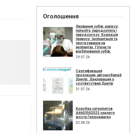
Оголошення
Лікування зубів: карієсу,
пульпіту, пародонтита і
пародонтозу. Корекція
прикусу. Імплантація та
протезування на
імплантах. Гігієна та
відбілювання зубів.
29.07.26
Сертификация
продукции, автомобилей
Днепр. Декларация о
соответствии Днепр
31.07.26
Коробка сателлитов
A4603502523 заднего
моста Гелендваген
02.08.26