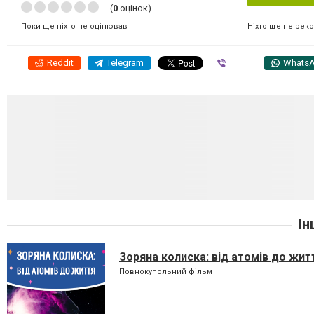
(
0
оцінок)
Ніхто ще не рек
Поки ще ніхто не оцінював
Reddit
Telegram
Viber
Whats
Ін
Зоряна колиска: від атомів до жит
Повнокупольний фільм