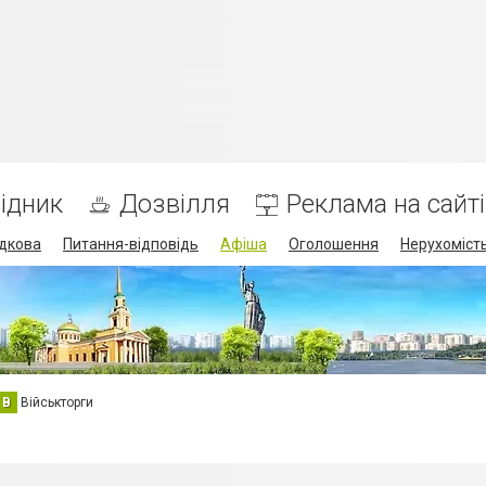
ідник
Дозвілля
Реклама на сайті
дкова
Питання-відповідь
Афіша
Оголошення
Нерухоміст
В
Військторги