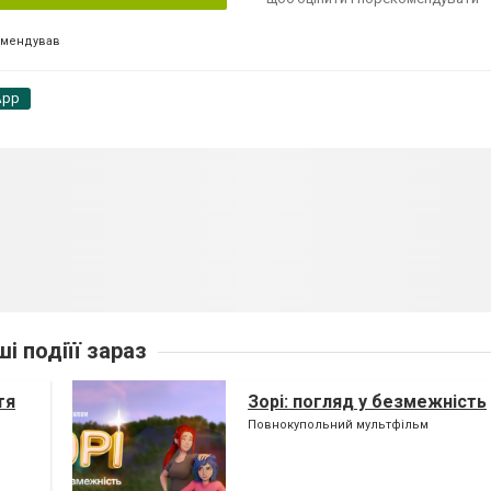
омендував
App
ші подіїї зараз
тя
Зорі: погляд у безмежність
Повнокупольний мультфільм