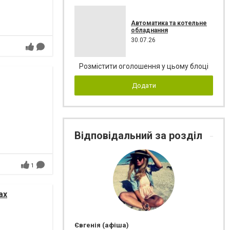
Автоматика та котельне
обладнання
30.07.26
Розмістити оголошення у цьому блоці
Додати
Відповідальний за розділ
1
ах
Євгенія (афіша)