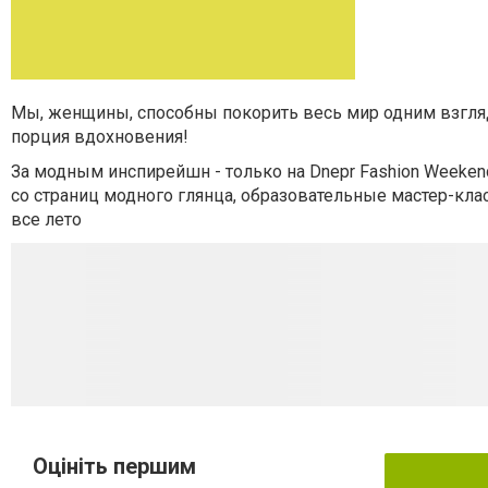
Мы, женщины, способны покорить весь мир одним взгляд
порция вдохновения!
За модным инспирейшн - только на Dnepr Fashion Weeke
со страниц модного глянца, образовательные мастер-клас
все лето
Оцініть першим