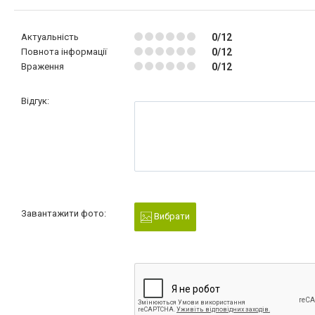
Актуальність
0/12
Повнота інформації
0/12
Враження
0/12
Відгук:
Завантажити фото:
Вибрати