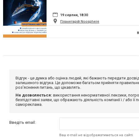
19 серпня, 18:30
Планетарій Noosphere
Відгук - це думка або оцінка людей, які бажають передати дос
залишеного відгука. Це допоможе багатьом прийняти правильне 
роз'яснення питань, що цікавлять.
Не дозволяється:
використання ненормативної лексики, погро
безпідставні заяви, що ображають діяльність компанії і / або її
самореклама.
Введіть email:
Ваш e-mail не відображатиметься на сайті