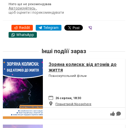
Ніхто ще не рекомендував
Авторизуйтесь
,
щоб оцінити і порекомендувати
Reddit
Telegram
Viber
WhatsApp
Інші подіїї зараз
Зоряна колиска: від атомів до
життя
Повнокупольний фільм
26 серпня, 18:30
Планетарій Noosphere