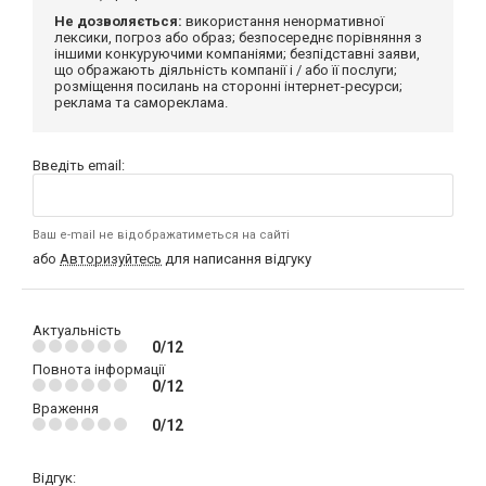
Не дозволяється:
використання ненормативної
лексики, погроз або образ; безпосереднє порівняння з
іншими конкуруючими компаніями; безпідставні заяви,
що ображають діяльність компанії і / або її послуги;
розміщення посилань на сторонні інтернет-ресурси;
реклама та самореклама.
Введіть email:
Ваш e-mail не відображатиметься на сайті
або
Авторизуйтесь
для написання відгуку
Актуальність
0/12
Повнота інформації
0/12
Враження
0/12
Відгук: