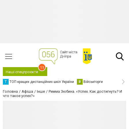
11
Наші спецпроєкти
Т
ТОП кращих дистанційних шкіл України
В
Військторги
Головна
Афіша
Інше
Римма Зюбина. «Успех. Как достигнуть? И
что такое успех?»