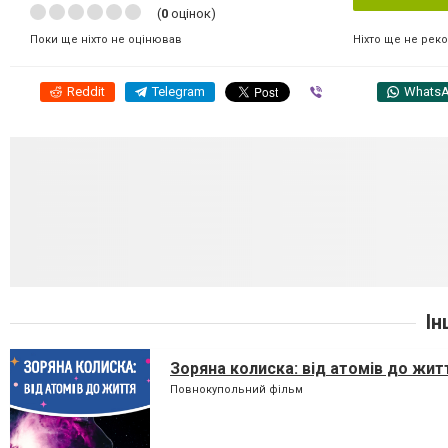
(
0
оцінок)
Ніхто ще не рек
Поки ще ніхто не оцінював
Reddit
Telegram
Viber
Whats
Ін
Зоряна колиска: від атомів до жит
Повнокупольний фільм