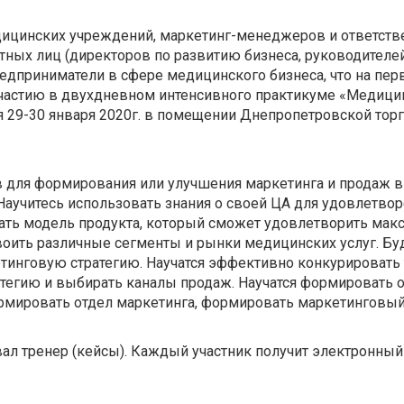
ицинских учреждений, маркетинг-менеджеров и ответств
тных лиц (директоров по развитию бизнеса, руководителе
редприниматели в сфере медицинского бизнеса, что на пер
участию в двухдневном интенсивного практикуме «Медици
я 29-30 января 2020г. в помещении Днепропетровской тор
ов для формирования или улучшения маркетинга и продаж в
Научитесь использовать знания о своей ЦА для удовлетво
вать модель продукта, который сможет удовлетворить мак
воить различные сегменты и рынки медицинских услуг. Бу
инговую стратегию. Научатся эффективно конкурировать 
тегию и выбирать каналы продаж. Научатся формировать 
ормировать отдел маркетинга, формировать маркетинговый
вал тренер (кейсы). Каждый участник получит электронный