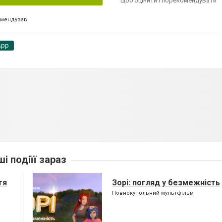
щоб оцінити і порекомендувати
омендував
App
ші подіїї зараз
тя
Зорі: погляд у безмежність
Повнокупольний мультфільм