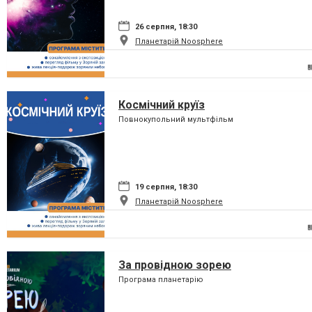
26 серпня, 18:30
Планетарій Noosphere
Космічний круїз
Повнокупольний мультфільм
19 серпня, 18:30
Планетарій Noosphere
За провідною зорею
Програма планетарію