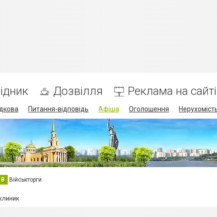
ідник
Дозвілля
Реклама на сайті
дкова
Питання-відповідь
Афіша
Оголошення
Нерухоміст
В
Військторги
клиник