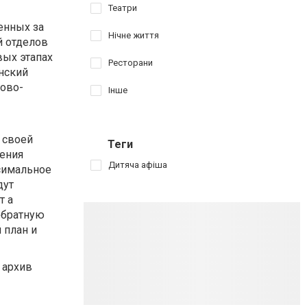
Театри
енных за
Нічне життя
й отделов
вых этапах
Ресторани
нский
гово-
Інше
 своей
Теги
рения
Дитяча афіша
симальное
дут
т а
обратную
 план и
 архив