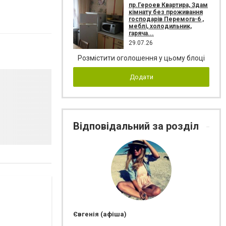
пр.Героев Квартира, Здам
кімнату без проживання
господарів Перемога-6 ,
меблі, холодильник,
гаряча...
29.07.26
Розмістити оголошення у цьому блоці
Додати
Відповідальний за розділ
Євгенія (афіша)