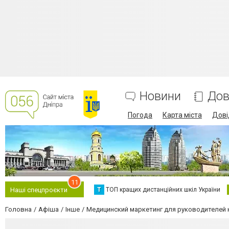
Новини
Дов
Погода
Карта міста
Дові
11
Т
ТОП кращих дистанційних шкіл України
Наші спецпроєкти
Головна
Афіша
Інше
Медицинский маркетинг для руководителей 