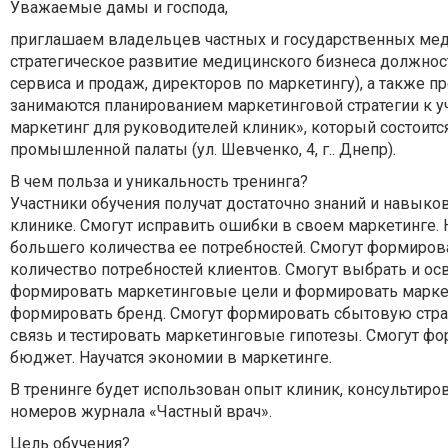
Уважаемые дамы и господа,
приглашаем владельцев частных и государственных мед
стратегическое развитие медицинского бизнеса должнос
сервиса и продаж, директоров по маркетингу), а также п
занимаются планированием маркетинговой стратегии к 
маркетинг для руководителей клиник», который состоитс
промышленной палаты (ул. Шевченко, 4, г.. Днепр).
В чем польза и уникальность тренинга?
Участники обучения получат достаточно знаний и навык
клинике. Смогут исправить ошибки в своем маркетинге. 
большего количества ее потребностей. Смогут формиро
количество потребностей клиентов. Смогут выбрать и ос
формировать маркетинговые цели и формировать маркет
формировать бренд. Смогут формировать сбытовую стра
связь и тестировать маркетинговые гипотезы. Смогут ф
бюджет. Научатся экономии в маркетинге.
В тренинге будет использован опыт клиник, консультиро
номеров журнала «Частный врач».
Цель обучения?