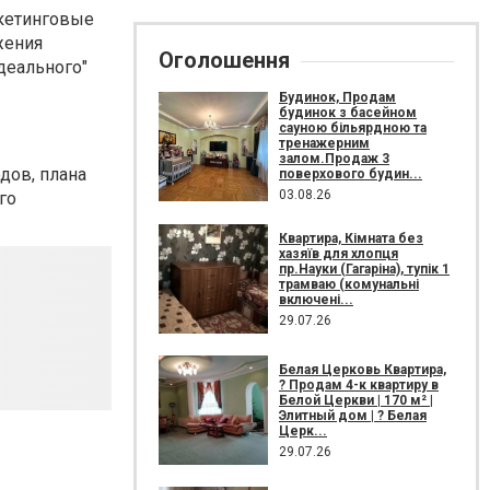
кетинговые
жения
Оголошення
деального"
Будинок, Продам
будинок з басейном
сауною більярдною та
тренажерним
залом.Продаж 3
дов, плана
поверхового будин...
03.08.26
го
Квартира, Кімната без
хазяїв для хлопця
пр.Науки (Гагаріна), тупік 1
трамваю (комунальні
включені...
29.07.26
Белая Церковь Квартира,
? Продам 4-к квартиру в
Белой Церкви | 170 м² |
Элитный дом | ? Белая
Церк...
29.07.26