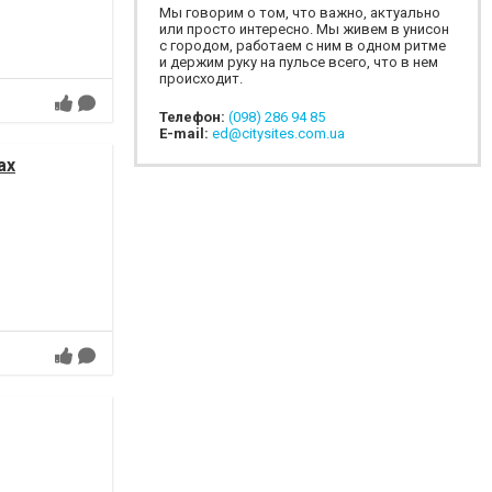
Мы говорим о том, что важно, актуально
или просто интересно. Мы живем в унисон
с городом, работаем с ним в одном ритме
и держим руку на пульсе всего, что в нем
происходит.
Телефон:
(098) 286 94 85
E-mail:
ed@citysites.com.ua
ах