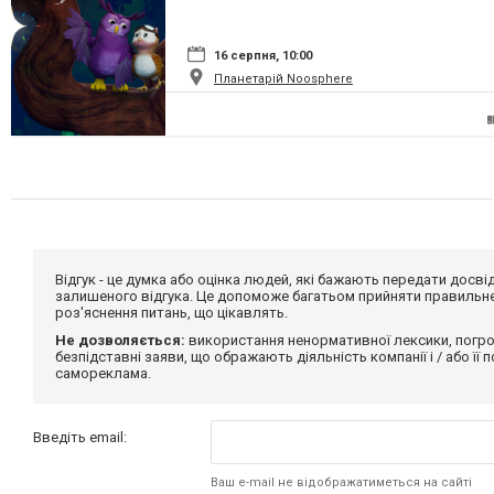
16 серпня, 10:00
Планетарій Noosphere
Відгук - це думка або оцінка людей, які бажають передати дос
залишеного відгука. Це допоможе багатьом прийняти правильне 
роз'яснення питань, що цікавлять.
Не дозволяється:
використання ненормативної лексики, погро
безпідставні заяви, що ображають діяльність компанії і / або її
самореклама.
Введіть email:
Ваш e-mail не відображатиметься на сайті