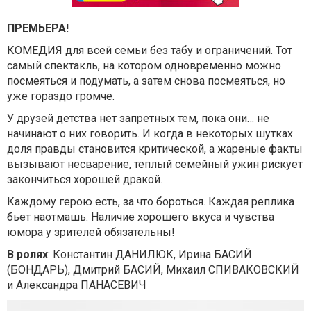
ПРЕМЬЕРА!
КОМЕДИЯ для всей семьи без табу и ограничений. Тот
самый спектакль, на котором одновременно можно
посмеяться и подумать, а затем снова посмеяться, но
уже гораздо громче.
У друзей детства нет запретных тем, пока они… не
начинают о них говорить. И когда в некоторых шутках
доля правды становится критической, а жареные факты
вызывают несварение, теплый семейный ужин рискует
закончиться хорошей дракой.
Каждому герою есть, за что бороться. Каждая реплика
бьет наотмашь. Наличие хорошего вкуса и чувства
юмора у зрителей обязательны!
В ролях
: Константин ДАНИЛЮК, Ирина БАСИЙ
(БОНДАРЬ), Дмитрий БАСИЙ, Михаил СПИВАКОВСКИЙ
и Александра ПАНАСЕВИЧ