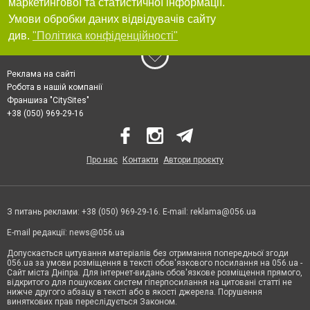
маркетингової та статистичної інформації.
Умови обробки даних відвідувачів сайту
див.
"Політика конфіденційності"
Реклама на сайті
Робота в нашій компанії
Франшиза "CitySites"
+38 (050) 969-29-16
Про нас
Контакти
Автори проєкту
З питань реклами: +38 (050) 969-29-16. E-mail:
reklama@056.ua
E-mail редакції:
news@056.ua
Допускається цитування матеріалів без отримання попередньої згоди
056.ua за умови розміщення в тексті обов'язкового посилання на 056.ua -
Сайт міста Дніпра. Для інтернет-видань обов'язкове розміщення прямого,
відкритого для пошукових систем гіперпосилання на цитовані статті не
нижче другого абзацу в тексті або в якості джерела. Порушення
виняткових прав переслідується Законом.