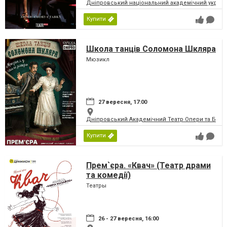
Дніпровський національний академічний україн
Купити
Школа танців Соломона Шкляра
Мюзикл
27 вересня, 17:00
Дніпровський Академічний Театр Опери та Бале
Купити
Прем`єра. «Квач» (Театр драми
та комедії)
Театры
26 - 27 вересня, 16:00