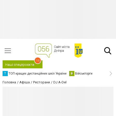
11
Наші спецпроєкти
Т
ТОП кращих дистанційних шкіл України
В
Військторги
Головна
Афіша
Ресторани
DJ A-Del