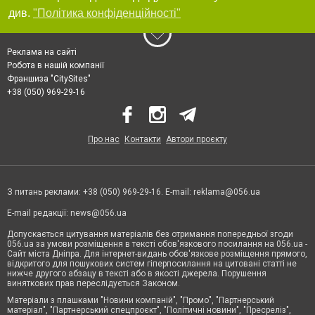
див.
"Політика конфіденційності"
Реклама на сайті
Робота в нашій компанії
Франшиза "CitySites"
+38 (050) 969-29-16
Про нас
Контакти
Автори проєкту
З питань реклами: +38 (050) 969-29-16. E-mail:
reklama@056.ua
E-mail редакції:
news@056.ua
Допускається цитування матеріалів без отримання попередньої згоди
056.ua за умови розміщення в тексті обов'язкового посилання на 056.ua -
Сайт міста Дніпра. Для інтернет-видань обов'язкове розміщення прямого,
відкритого для пошукових систем гіперпосилання на цитовані статті не
нижче другого абзацу в тексті або в якості джерела. Порушення
виняткових прав переслідується Законом.
Матеріали з плашками "Новини компаній", "Промо", "Партнерський
матеріал", "Партнерський спецпроєкт", "Політичні новини", "Пресреліз",