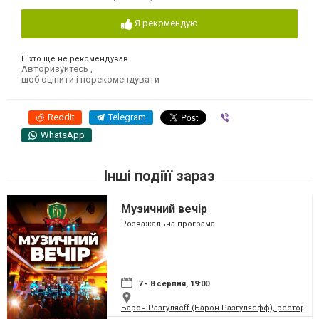
Я рекомендую
Ніхто ще не рекомендував
Авторизуйтесь
,
щоб оцінити і порекомендувати
Reddit
Telegram
Viber
WhatsApp
Інші подіїї зараз
Музичний вечір
Розважальна програма
7 - 8 серпня, 19:00
Барон Разгуляєff (Барон Разгуляєфф), ресторан