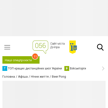
11
Наші спецпроєкти
Т
ТОП кращих дистанційних шкіл України
В
Військторги
Головна
Афіша
Нічне життя
Beer Pong