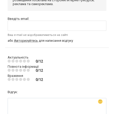
розміщення посилань на сторонні інтернет-ресурси;
реклама та самореклама.
Введіть email:
Ваш e-mail не відображатиметься на сайті
або
Авторизуйтесь
для написання відгуку
Актуальність
0/12
Повнота інформації
0/12
Враження
0/12
Відгук: