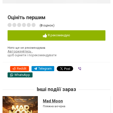
Оцініть першим
(
0
оцінок)
Я рекомендую
Ніхто ще не рекомендував
Авторизуйтесь
,
щоб оцінити і порекомендувати
Reddit
Telegram
Viber
WhatsApp
Інші подіїї зараз
Mad Moon
Пляжна вечірка