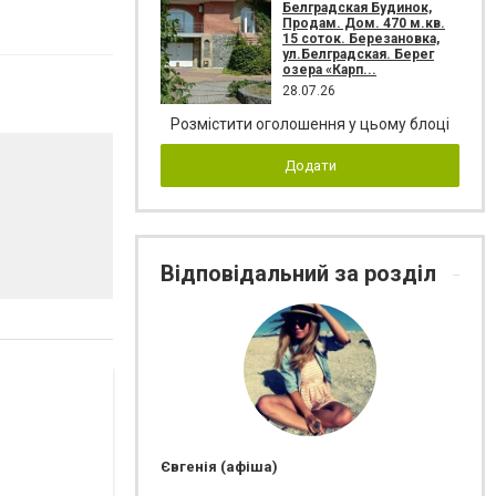
Белградская Будинок,
Продам. Дом. 470 м.кв.
15 соток. Березановка,
ул.Белградская. Берег
озера «Карп...
28.07.26
Розмістити оголошення у цьому блоці
Додати
Відповідальний за розділ
Євгенія (афіша)