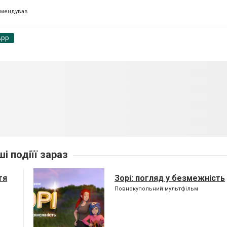
омендував
App
ші подіїї зараз
тя
Зорі: погляд у безмежність
Повнокупольний мультфільм