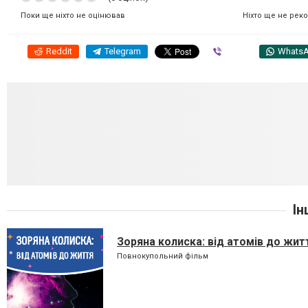
Ніхто ще не рек
Поки ще ніхто не оцінював
Reddit
Telegram
Viber
Whats
Ін
Зоряна колиска: від атомів до жит
Повнокупольний фільм