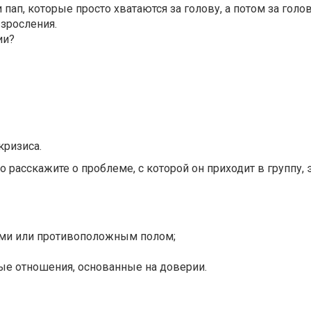
ап, которые просто хватаются за голову, а потом за голов
взросления.
дии?
кризиса.
о расскажите о проблеме, с которой он приходит в группу, 
пами или противоположным полом;
вые отношения, основанные на доверии.