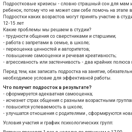
Подростковые кризисы - словно страшный сон для мам и п
ребенок, потому что не может сам себе помочь на этапе 
Подростки каких возрастов могут принять участие в сту
12-15 лет
Какие проблемы мы решаем в студии?
- трудности общения со сверстниками и старшими;
- работа с запретами в семье, в школе;
- переоценка ценностей и авторитетов;
- повышение самооценки и речевая креативность;
- агрессивность или застенчивость - два крайних полюса 
Перед тем, как записать подростка на занятие, обязательн
необходимое условие для эффективной работы.
Что получит подросток в результате?
- сформируется адекватная самооценка;
- исчезнет страх общения с разными возрастными груп
- повысится успеваемость в школе;
- улучшатся отношения с родителями , сформируются но
Условия участия и график психологических групп: