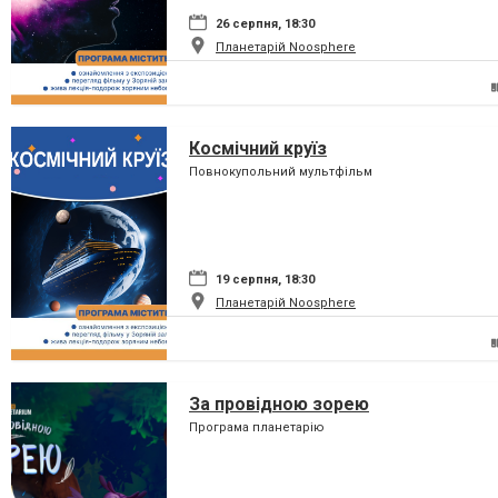
26 серпня, 18:30
Планетарій Noosphere
Космічний круїз
Повнокупольний мультфільм
19 серпня, 18:30
Планетарій Noosphere
За провідною зорею
Програма планетарію