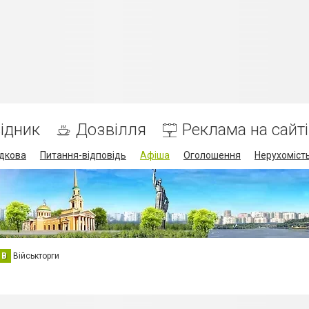
ідник
Дозвілля
Реклама на сайті
дкова
Питання-відповідь
Афіша
Оголошення
Нерухоміст
В
Військторги