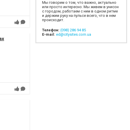
Мы говорим о том, что важно, актуально
или просто интересно. Мы живем в унисон
с городом, работаем с ним в одном ритме
и держим руку на пульсе всего, что в нем
происходит.
Телефон:
(098) 286 94 85
E-mail:
ed@citysites.com.ua
ах