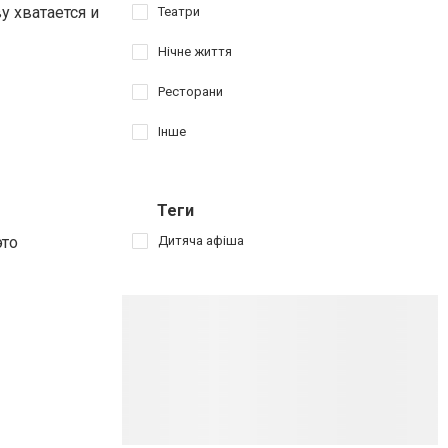
у хватается и
Театри
Нічне життя
Ресторани
Інше
Теги
это
Дитяча афіша