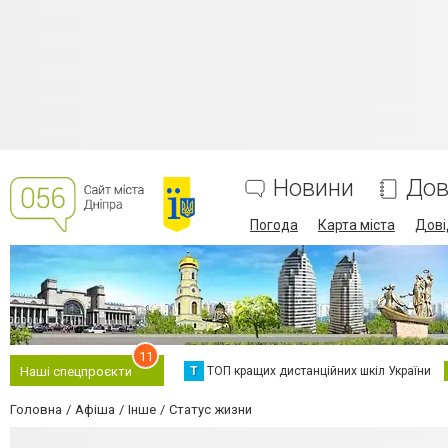
Новини
Дов
Погода
Карта міста
Дові
11
Т
ТОП кращих дистанційних шкіл України
Наші спецпроєкти
Головна
Афіша
Інше
Статус жизни