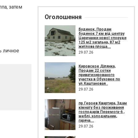
па, затем
Оголошення
Будинок, Продам
будинок 7 км від центру
Царичанки нової споруди
125 м2 загальна, 87 м2
житлова площа...
ь личное
29.07.26
Кировское Ділянка,
Продам 22 сотки
приватизированого
участка в Обуховке по
ул.Каштановая .
29.07.26
пр.Героев Квартира, Здам
кімнату без проживання
господарів Перемога-6 ,
меблі, холодильник,
гаряча...
29.07.26