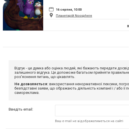
16 серпня, 10:00
Планетарій Noosphere
Відгук - це думка або оцінка людей, які бажають передати дос
залишеного відгука. Це допоможе багатьом прийняти правильне 
роз'яснення питань, що цікавлять.
Не дозволяється:
використання ненормативної лексики, погро
безпідставні заяви, що ображають діяльність компанії і / або її
самореклама.
Введіть email:
Ваш e-mail не відображатиметься на сайті