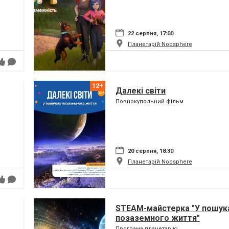
22 серпня, 17:00
Планетарій Noosphere
Далекі світи
Повнокупольний фільм
20 серпня, 18:30
Планетарій Noosphere
STEAM-майстерка "У пошук
позаземного життя"
Програма планетарію