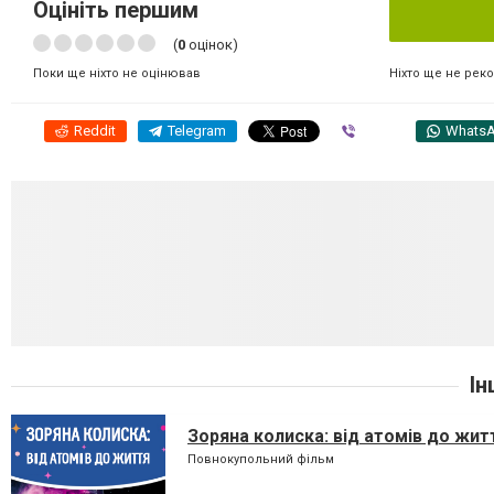
Оцініть першим
(
0
оцінок)
Ніхто ще не рек
Поки ще ніхто не оцінював
Reddit
Telegram
Viber
Whats
Ін
Зоряна колиска: від атомів до жит
Повнокупольний фільм