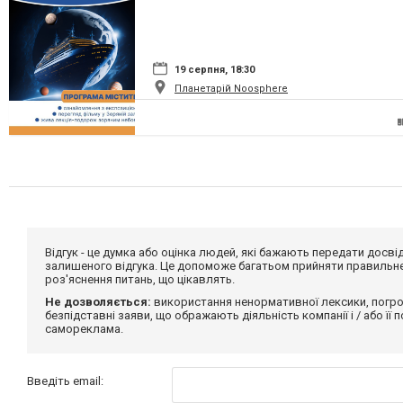
19 серпня, 18:30
Планетарій Noosphere
Відгук - це думка або оцінка людей, які бажають передати дос
залишеного відгука. Це допоможе багатьом прийняти правильне 
роз'яснення питань, що цікавлять.
Не дозволяється:
використання ненормативної лексики, погро
безпідставні заяви, що ображають діяльність компанії і / або її
самореклама.
Введіть email: