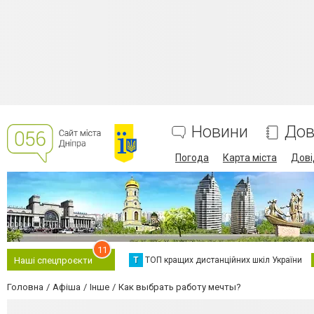
Новини
Дов
Погода
Карта міста
Дові
11
Т
ТОП кращих дистанційних шкіл України
Наші спецпроєкти
Головна
Афіша
Інше
Как выбрать работу мечты?