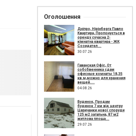
Оголошення
Дніпро, Нірінберга Павло
Квартира, Пропонується в
оренду сучасна 2-
кімнатна квартира - ЖК
Созидател...
30.07.26
Гаванская Офіс, От
собсбвенника сдам
офисные комнаты 18,35
кв.м,можно для хранения
вещей....
04.08.26
Будинок, Продам
будинок 7 км від центру
Царичанки нової споруди
125 м2 загальна, 87 м2
житлова площа...
29.07.26