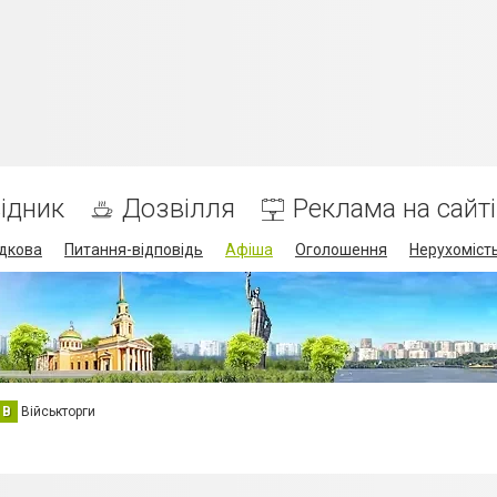
ідник
Дозвілля
Реклама на сайті
дкова
Питання-відповідь
Афіша
Оголошення
Нерухоміст
В
Військторги