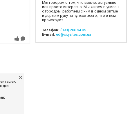
Мы говорим о том, что важно, актуально
или просто интересно. Мы живем в унисон
с городом, работаем с ним в одном ритме
и держим руку на пульсе всего, что в нем
происходит.
Телефон:
(098) 286 94 85
E-mail:
ed@citysites.com.ua
ментацією
ж для
ми;