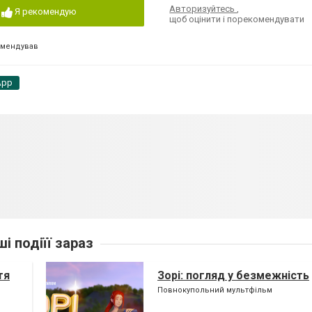
Авторизуйтесь
,
Я рекомендую
щоб оцінити і порекомендувати
омендував
App
ші подіїї зараз
тя
Зорі: погляд у безмежність
Повнокупольний мультфільм