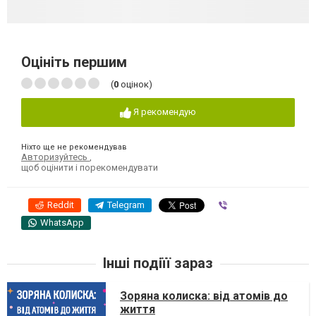
Оцініть першим
(
0
оцінок)
Я рекомендую
Ніхто ще не рекомендував
Авторизуйтесь
,
щоб оцінити і порекомендувати
Reddit
Telegram
Viber
WhatsApp
Інші подіїї зараз
Зоряна колиска: від атомів до
життя