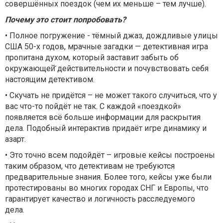
совершённых поездок (чем их меньше – тем лучше).
Почему это стоит попробовать?
• Полное погружение - тёмный джаз, дождливые улицы
США 50-х годов, мрачные загадки — детективная игра
пропитана духом, который заставит забыть об
окружающей̆ действительности и почувствовать себя
настоящим детективом.
• Скучать не придётся – не может такого случиться, что у
вас что-то пойдёт не так. С каждой «поездкой»
появляется всё больше информации для раскрытия
дела. Подобный интерактив придаёт игре динамику и
азарт.
• Это точно всем подойдёт – игровые кейсы построены
таким образом, что детективам не требуются
предварительные знания. Более того, кейсы уже были
протестированы во многих городах СНГ и Европы, что
гарантирует качество и логичность расследуемого
дела.