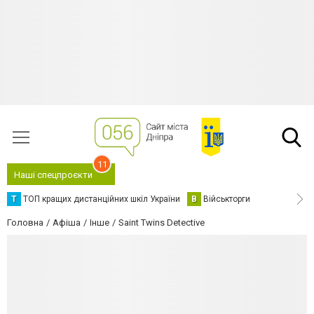
11
Наші спецпроєкти
Т
ТОП кращих дистанційних шкіл України
В
Військторги
Головна
Афіша
Інше
Saint Twins Detective