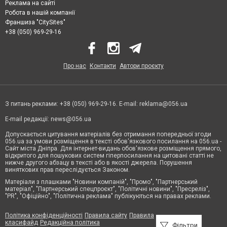
Реклама на сайті
Робота в нашій компанії
Франшиза "CitySites"
+38 (050) 969-29-16
Про нас
Контакти
Автори проєкту
З питань реклами: +38 (050) 969-29-16. E-mail:
reklama@056.ua
E-mail редакції:
news@056.ua
Допускається цитування матеріалів без отримання попередньої згоди
056.ua за умови розміщення в тексті обов'язкового посилання на 056.ua -
Сайт міста Дніпра. Для інтернет-видань обов'язкове розміщення прямого,
відкритого для пошукових систем гіперпосилання на цитовані статті не
нижче другого абзацу в тексті або в якості джерела. Порушення
виняткових прав переслідується Законом.
Матеріали з плашками "Новини компаній", "Промо", "Партнерський
матеріал", "Партнерський спецпроєкт", "Політичні новини", "Пресреліз",
"PR", "Офіційно", "Політична реклама" публікуються на правах реклами.
Політика конфіденційності
Правила сайту
Правила
класифайд
Редакційна політика
Фільтри