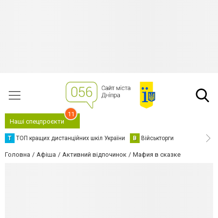
11
Наші спецпроєкти
Т
ТОП кращих дистанційних шкіл України
В
Військторги
Головна
Афіша
Активний відпочинок
Мафия в сказке