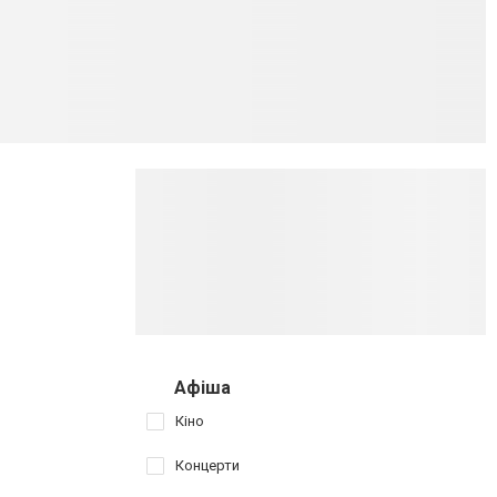
Афіша
Кіно
Концерти