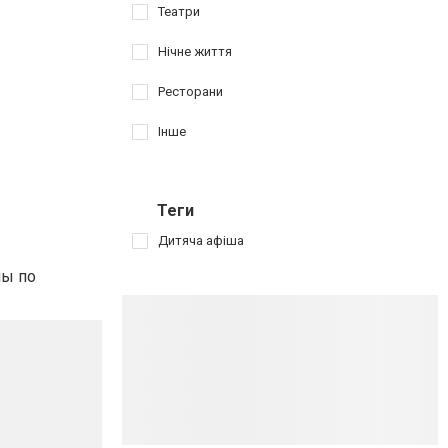
Театри
Нічне життя
Ресторани
Інше
Теги
Дитяча афіша
мы по