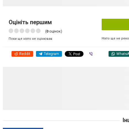
Оцініть першим
(
0
оцінок)
Ніхто ще не рек
Поки ще ніхто не оцінював
Reddit
Telegram
Viber
Whats
Ін