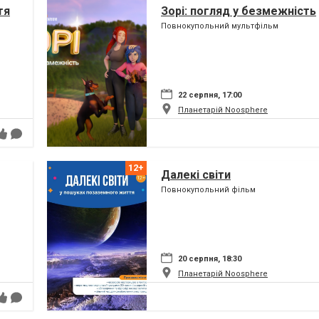
тя
Зорі: погляд у безмежність
Повнокупольний мультфільм
22 серпня, 17:00
Планетарій Noosphere
Далекі світи
Повнокупольний фільм
20 серпня, 18:30
Планетарій Noosphere