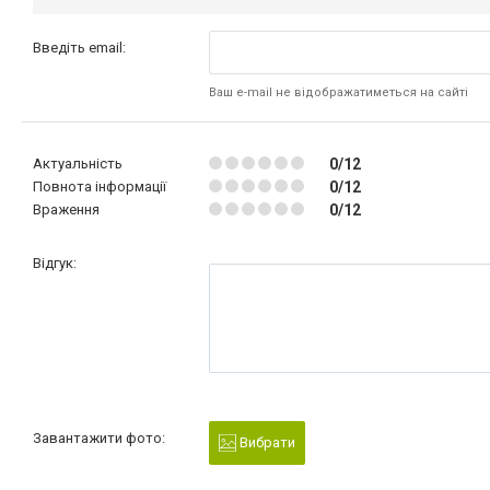
Введіть email:
Ваш e-mail не відображатиметься на сайті
Актуальність
0/12
Повнота інформації
0/12
Враження
0/12
Відгук:
Завантажити фото:
Вибрати