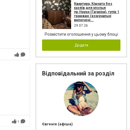
Квартира, Кімната без
хазяїв для хлопця
пр.Науки (Гагаріна), тупік 1
трамваю (комунальні
включені...
29.07.26
Розмістити оголошення у цьому блоці
Додати
Відповідальний за розділ
1
Євгенія (афіша)