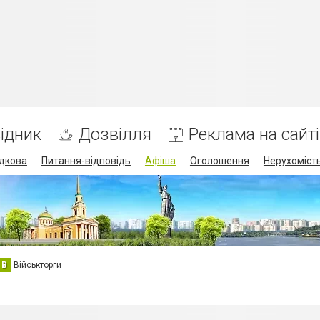
ідник
Дозвілля
Реклама на сайті
дкова
Питання-відповідь
Афіша
Оголошення
Нерухоміст
В
Військторги