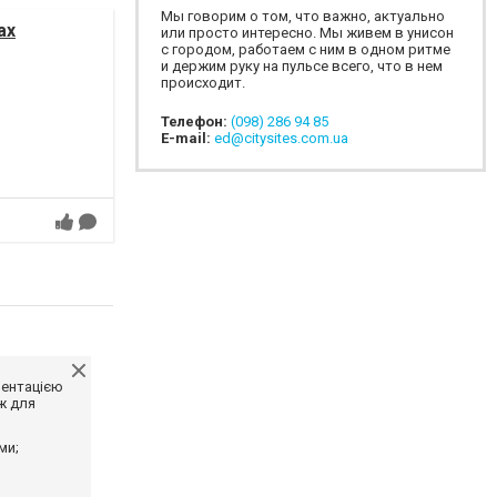
Мы говорим о том, что важно, актуально
ах
или просто интересно. Мы живем в унисон
с городом, работаем с ним в одном ритме
и держим руку на пульсе всего, что в нем
происходит.
Телефон:
(098) 286 94 85
E-mail:
ed@citysites.com.ua
ментацією
ж для
ми;