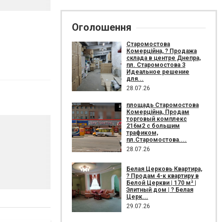
Оголошення
Старомостова
Комерційна, ? Продажа
склада в центре Днепра,
пл. Старомостова 3
Идеальное решение
для...
28.07.26
площадь Старомостова
Комерційна, Продам
торговый комплекс
216м2 с большим
трафиком,
пл.Старомостова....
28.07.26
Белая Церковь Квартира,
? Продам 4-к квартиру в
Белой Церкви | 170 м² |
Элитный дом | ? Белая
Церк...
29.07.26