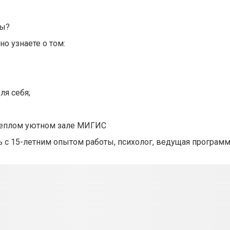
вы?
о узнаете о том:
ля себя;
 теплом уютном зале МИГИС
ь с 15-летним опытом работы, психолог, ведущая програм