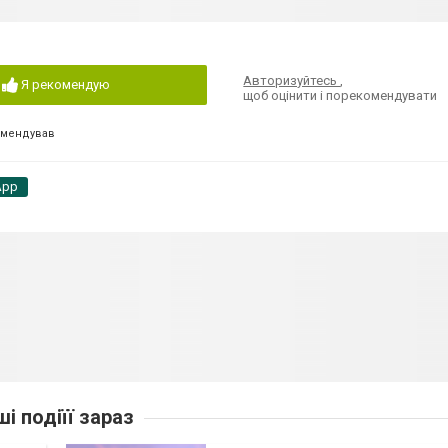
Авторизуйтесь
,
Я рекомендую
щоб оцінити і порекомендувати
омендував
App
ші подіїї зараз