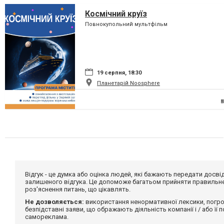
Космічний круїз
Повнокупольний мультфільм
19 серпня, 18:30
Планетарій Noosphere
Відгук - це думка або оцінка людей, які бажають передати дос
залишеного відгука. Це допоможе багатьом прийняти правильне 
роз'яснення питань, що цікавлять.
Не дозволяється:
використання ненормативної лексики, погро
безпідставні заяви, що ображають діяльність компанії і / або її
самореклама.