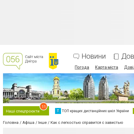
Новини
Дов
Погода
Карта міста
Дові
11
Т
ТОП кращих дистанційних шкіл України
Наші спецпроєкти
Головна
Афіша
Інше
Как с легкостью справится с завистью