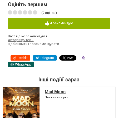
Оцініть першим
(
0
оцінок)
Я рекомендую
Ніхто ще не рекомендував
Авторизуйтесь
,
щоб оцінити і порекомендувати
Reddit
Telegram
Viber
WhatsApp
Інші подіїї зараз
Mad Moon
Пляжна вечірка