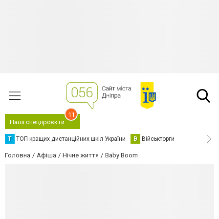
11
Наші спецпроєкти
Т
ТОП кращих дистанційних шкіл України
В
Військторги
Головна
Афіша
Нічне життя
Baby Boom