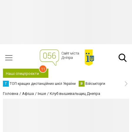
11
Наші спецпроєкти
Т
ТОП кращих дистанційних шкіл України
В
Військторги
Головна
Афіша
Інше
Клуб вышивальщиц Днепра