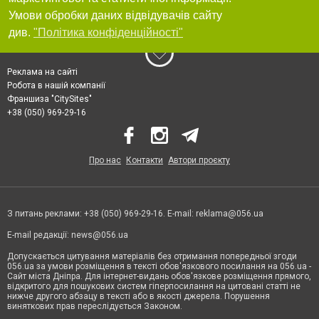
Умови обробки даних відвідувачів сайту
див.
"Політика конфіденційності"
Реклама на сайті
Робота в нашій компанії
Франшиза "CitySites"
+38 (050) 969-29-16
Про нас
Контакти
Автори проєкту
З питань реклами: +38 (050) 969-29-16. E-mail:
reklama@056.ua
E-mail редакції:
news@056.ua
Допускається цитування матеріалів без отримання попередньої згоди
056.ua за умови розміщення в тексті обов'язкового посилання на 056.ua -
Сайт міста Дніпра. Для інтернет-видань обов'язкове розміщення прямого,
відкритого для пошукових систем гіперпосилання на цитовані статті не
нижче другого абзацу в тексті або в якості джерела. Порушення
виняткових прав переслідується Законом.