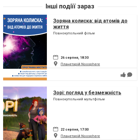
Інші подіїї зараз
Зоряна колиска: від атомів до
життя
Повнокупольний фільм
26 серпня, 18:30
Планетарій Noosphere
Зорі: погляд у безмежність
Повнокупольний мультфільм
22 серпня, 17:00
Планетарій Noosphere