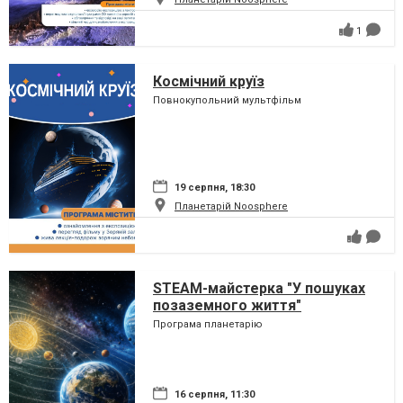
1
Космічний круїз
Повнокупольний мультфільм
19 серпня, 18:30
Планетарій Noosphere
STEAM-майстерка "У пошуках
позаземного життя"
Програма планетарію
16 серпня, 11:30