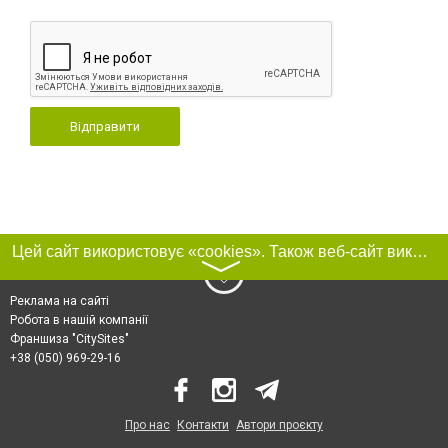
Відправити
Цей сайт використовує «cookies». Також веб-сайт використовує інтернет-сервіс для збору технічних даних стосовно відвідувачів з метою отримання маркетингової та статистичної інформації. Умови обробки даних відвідувачів сайту див.
〉
Реклама на сайті
Робота в нашій компанії
Франшиза "CitySites"
+38 (050) 969-29-16
Про нас
Контакти
Автори проєкту