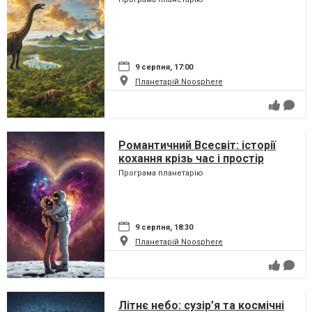
9 серпня, 17:00
Планетарій Noosphere
Романтичний Всесвіт: історії
кохання крізь час і простір
Програма планетарію
9 серпня, 18:30
Планетарій Noosphere
Літнє небо: сузір’я та космічні