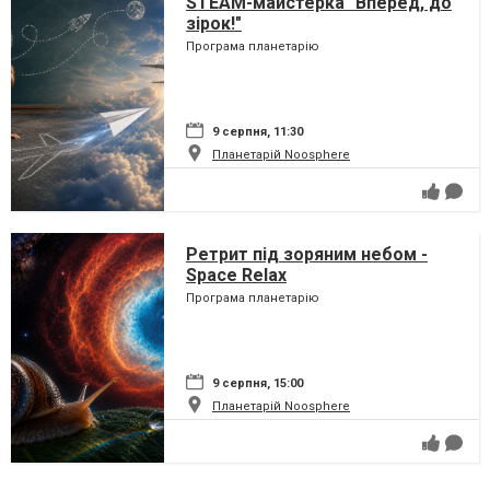
STEAM-майстерка "Вперед, до
зірок!"
Програма планетарію
9 серпня, 11:30
Планетарій Noosphere
Ретрит під зоряним небом -
Space Relax
Програма планетарію
9 серпня, 15:00
Планетарій Noosphere