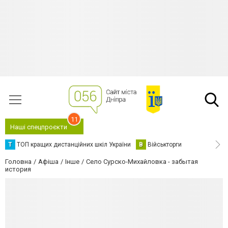
11
Наші спецпроєкти
Т
ТОП кращих дистанційних шкіл України
В
Військторги
Головна
Афіша
Інше
Село Сурско-Михайловка - забытая
история