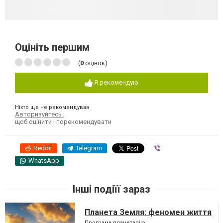
Оцініть першим
(
0
оцінок)
Я рекомендую
Ніхто ще не рекомендував
Авторизуйтесь
,
щоб оцінити і порекомендувати
Reddit
Telegram
Viber
WhatsApp
Інші подіїї зараз
Планета Земля: феномен життя
Програма планетарію