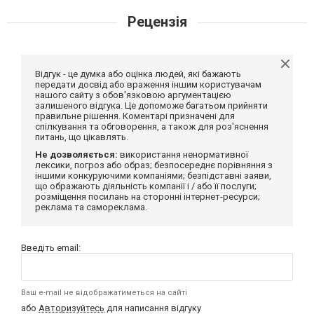
Рецензія
Відгук - це думка або оцінка людей, які бажають
передати досвід або враження іншим користувачам
нашого сайту з обов'язковою аргументацією
залишеного відгука. Це допоможе багатьом прийняти
правильне рішення. Коментарі призначені для
спілкування та обговорення, а також для роз'яснення
питань, що цікавлять.
Не дозволяється:
використання ненормативної
лексики, погроз або образ; безпосереднє порівняння з
іншими конкуруючими компаніями; безпідставні заяви,
що ображають діяльність компанії і / або її послуги;
розміщення посилань на сторонні інтернет-ресурси;
реклама та самореклама.
Введіть email:
Ваш e-mail не відображатиметься на сайті
або
Авторизуйтесь
для написання відгуку