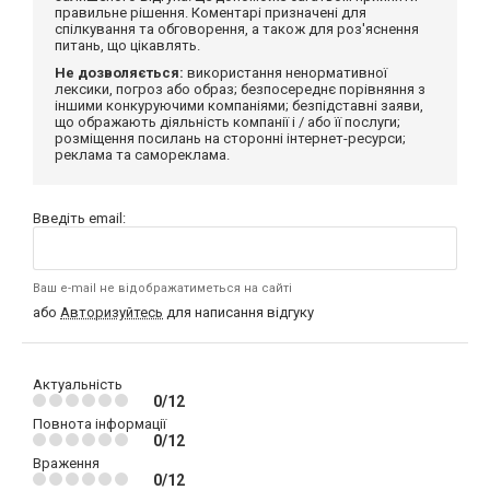
правильне рішення. Коментарі призначені для
спілкування та обговорення, а також для роз'яснення
питань, що цікавлять.
Не дозволяється:
використання ненормативної
лексики, погроз або образ; безпосереднє порівняння з
іншими конкуруючими компаніями; безпідставні заяви,
що ображають діяльність компанії і / або її послуги;
розміщення посилань на сторонні інтернет-ресурси;
реклама та самореклама.
Введіть email:
Ваш e-mail не відображатиметься на сайті
або
Авторизуйтесь
для написання відгуку
Актуальність
0/12
Повнота інформації
0/12
Враження
0/12