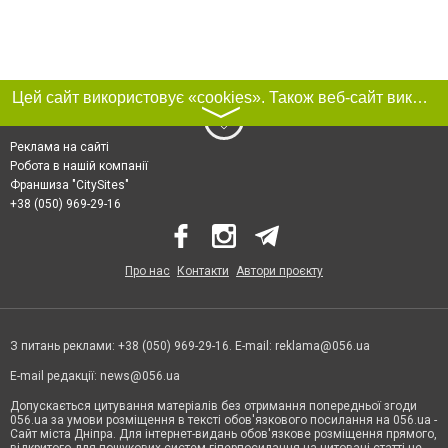
Цей сайт використовує «cookies». Також веб-сайт використовує інтернет-сервіс для збору технічних даних стосовно відвідувачів з метою отримання маркетингової та статистичної інформації. Умови обробки даних відвідувачів сайту див.
〉
Реклама на сайті
Робота в нашій компанії
Франшиза "CitySites"
+38 (050) 969-29-16
Про нас
Контакти
Автори проєкту
З питань реклами: +38 (050) 969-29-16. E-mail:
reklama@056.ua
E-mail редакції:
news@056.ua
Допускається цитування матеріалів без отримання попередньої згоди
056.ua за умови розміщення в тексті обов'язкового посилання на 056.ua -
Сайт міста Дніпра. Для інтернет-видань обов'язкове розміщення прямого,