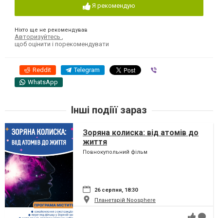
Я рекомендую
Ніхто ще не рекомендував
Авторизуйтесь
,
щоб оцінити і порекомендувати
Reddit
Telegram
Viber
WhatsApp
Інші подіїї зараз
Зоряна колиска: від атомів до
життя
Повнокупольний фільм
26 серпня, 18:30
Планетарій Noosphere