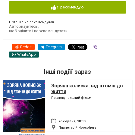
Я рекомендую
Ніхто ще не рекомендував
Авторизуйтесь
,
щоб оцінити і порекомендувати
Reddit
Telegram
Viber
WhatsApp
Інші подіїї зараз
Зоряна колиска: від атомів до
життя
Повнокупольний фільм
26 серпня, 18:30
Планетарій Noosphere