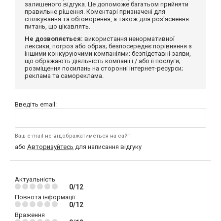
залишеного відгука. Це допоможе багатьом прийняти
правильне рішення. Коментарі призначені для
спілкування та обговорення, а також для роз'яснення
питань, що цікавлять.
Не дозволяється:
використання ненормативної
лексики, погроз або образ; безпосереднє порівняння з
іншими конкуруючими компаніями; безпідставні заяви,
що ображають діяльність компанії і / або її послуги;
розміщення посилань на сторонні інтернет-ресурси;
реклама та самореклама.
Введіть email:
Ваш e-mail не відображатиметься на сайті
або
Авторизуйтесь
для написання відгуку
Актуальність
0/12
Повнота інформації
0/12
Враження