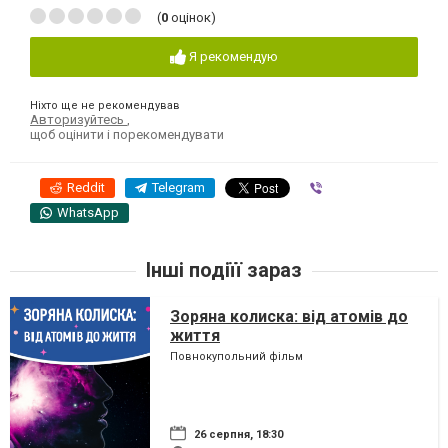
(
0
оцінок)
Я рекомендую
Ніхто ще не рекомендував
Авторизуйтесь
,
щоб оцінити і порекомендувати
Reddit
Telegram
Viber
WhatsApp
Інші подіїї зараз
Зоряна колиска: від атомів до
життя
Повнокупольний фільм
26 серпня, 18:30