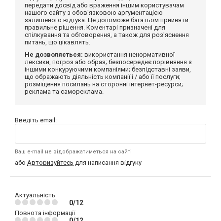
передати досвід або враження іншим користувачам
нашого сайту з обов'язковою аргументацією
залишеного відгука. Це допоможе багатьом прийняти
правильне рішення. Коментарі призначені для
спілкування та обговорення, а також для роз'яснення
питань, що цікавлять.
Не дозволяється:
використання ненормативної
лексики, погроз або образ; безпосереднє порівняння з
іншими конкуруючими компаніями; безпідставні заяви,
що ображають діяльність компанії і / або її послуги;
розміщення посилань на сторонні інтернет-ресурси;
реклама та самореклама.
Введіть email:
Ваш e-mail не відображатиметься на сайті
або
Авторизуйтесь
для написання відгуку
Актуальність
0/12
Повнота інформації
0/12