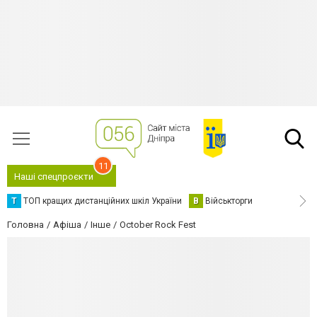
11
Наші спецпроєкти
Т
ТОП кращих дистанційних шкіл України
В
Військторги
Головна
Афіша
Інше
October Rock Fest