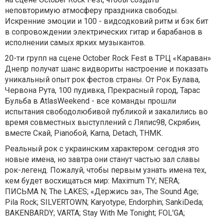
неповторимую атмосферу праздника свободы.
Искренние эмоции и 100 - видсодковий ритм и бэк бит
в сопровождении электрических гитар и барабанов в
исполнении самых ярких музыкантов.
20-ти групп на сцене October Rock Fest в ТРЦ «Караван»
Днепр получат шанс видвориты настроение и показать
уникальный опыт рок фестов страны. От Рок Булава,
Червона Рута, 100 пудивка, Прекрасный город, Тарас
Бульба в AtlasWeekend - все команды прошли
испытания свободолюбивой публикой и закалились во
время совместных выступлений с Ляпис98, Скрябин,
вместе Скай, Pianoбой, Karna, Detach, ТНМК.
Реальный рок с украинским характером: сегодня это
новые имена, но завтра они станут частью зал славы
рок-легенд. Пожалуй, чтобы первым узнать имена тех,
кем будет восхищаться мир: Мaximum TY; NERA;
ПИСЬМА N; The LAKES; «Держись за», The Sound Age;
Pila Rock; SILVERTOWN; Karyotype; Endorphin; SankiDeda;
BAKENBARDY; VARTA; Stay With Me Tonight; FOL'GA;