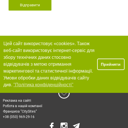
Відправити
Цей сайт використовує «cookies». Також
веб-сайт використовує інтернет-сервіс для
збору технічних даних стосовно
відвідувачів з метою отримання
Прийняти
маркетингової та статистичної інформації.
Умови обробки даних відвідувачів сайту
див.
"Політика конфіденційності"
Реклама на сайті
Робота в нашій компанії
Франшиза "CitySites"
+38 (050) 969-29-16