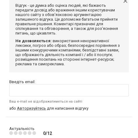
Відгук - це думка або оцінка людей, які бажають
передати досвід або враження іншим користувачам
нашого сайту з обов'язковою аргументацією
залишеного відгука. Це допоможе багатьом прийняти
правильне рішення. Коментарі призначені для
спілкування та обговорення, а також для роз'яснення
питань, що цікавлять.
Не дозволяється:
використання ненормативної
лексики, погроз або образ; безпосереднє порівняння з
іншими конкуруючими компаніями; безпідставні заяви,
що ображають діяльність компанії і / або її послуги;
розміщення посилань на сторонні інтернет-ресурси;
реклама та самореклама.
Введіть email:
Ваш e-mail не відображатиметься на сайті
або
Авторизуйтесь
для написання відгуку
Актуальність
0/12