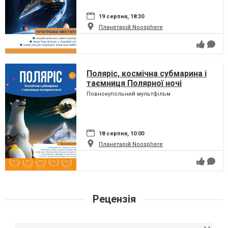
19 серпня, 18:30
Планетарій Noosphere
Поляріс, космічна субмарина і
таємниця Полярної ночі
Повнокупольний мультфільм
18 серпня, 10:00
Планетарій Noosphere
Рецензія