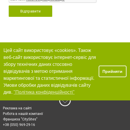
Відправити
Цей сайт використовує «cookies». Також
веб-сайт використовує інтернет-сервіс для
збору технічних даних стосовно
відвідувачів з метою отримання
Прийняти
маркетингової та статистичної інформації.
Умови обробки даних відвідувачів сайту
див.
"Політика конфіденційності"
Реклама на сайті
Робота в нашій компанії
Франшиза "CitySites"
+38 (050) 969-29-16