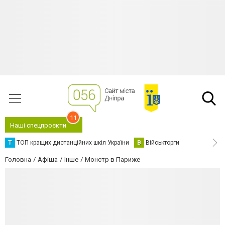
11
Наші спецпроєкти
Т
ТОП кращих дистанційних шкіл України
В
Військторги
Головна
Афіша
Інше
Монстр в Париже