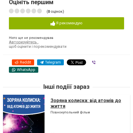
Оцініть першим
(
0
оцінок)
Я рекомендую
Ніхто ще не рекомендував
Авторизуйтесь
,
щоб оцінити і порекомендувати
Reddit
Telegram
Viber
WhatsApp
Інші подіїї зараз
Зоряна колиска: від атомів до
життя
Повнокупольний фільм