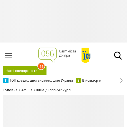
11
Наші спецпроєкти
Т
ТОП кращих дистанційних шкіл України
В
Військторги
Головна
Афіша
Інше
Tccc-MP курс