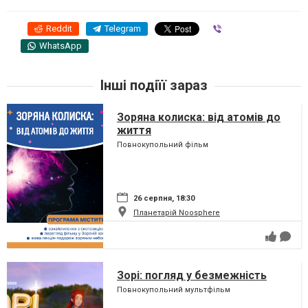
Reddit
Telegram
Viber
WhatsApp
Інші подіїї зараз
Зоряна колиска: від атомів до
життя
Повнокупольний фільм
26 серпня, 18:30
Планетарій Noosphere
Зорі: погляд у безмежність
Повнокупольний мультфільм