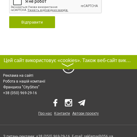
Відправити
Цей сайт використовує «cookies». Також веб-сайт використовує інтернет-сервіс для збору технічних даних стосовно відвідувачів з метою отримання маркетингової та статистичної інформації. Умови обробки даних відвідувачів сайту див.
〉
Реклама на сайті
Робота в нашій компанії
Франшиза "CitySites"
+38 (050) 969-29-16
Про нас
Контакти
Автори проєкту
З питань реклами: +38 (050) 969-29-16. E-mail:
reklama@056.ua