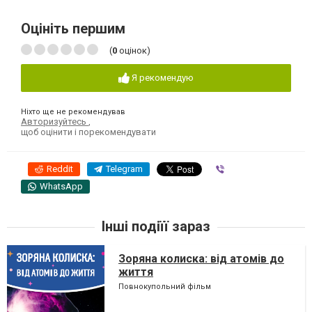
Оцініть першим
(
0
оцінок)
Я рекомендую
Ніхто ще не рекомендував
Авторизуйтесь
,
щоб оцінити і порекомендувати
Reddit
Telegram
Viber
WhatsApp
Інші подіїї зараз
Зоряна колиска: від атомів до
життя
Повнокупольний фільм