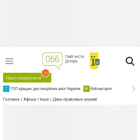
11
Наші спецпроєкти
Т
ТОП кращих дистанційних шкіл України
В
Військторги
Головна
Афіша
Інше
День правовых знаний