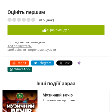
Оцініть першим
(
0
оцінок)
Я рекомендую
Ніхто ще не рекомендував
Авторизуйтесь
,
щоб оцінити і порекомендувати
Reddit
Telegram
Viber
WhatsApp
Інші подіїї зараз
Музичний вечір
Розважальна програма