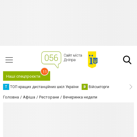
11
Наші спецпроєкти
Т
ТОП кращих дистанційних шкіл України
В
Військторги
Головна
Афіша
Ресторани
Вечеринка недели