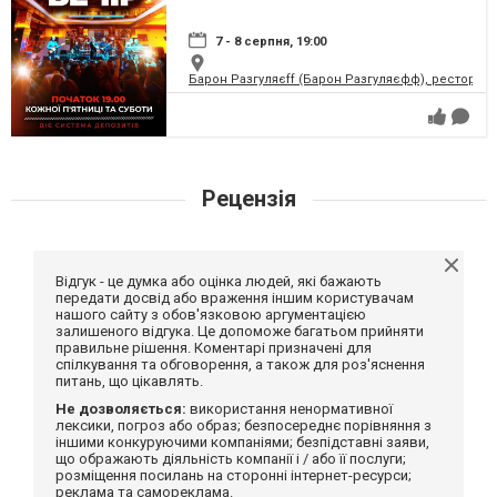
7 - 8 серпня, 19:00
Барон Разгуляєff (Барон Разгуляєфф), ресторан
Рецензія
Відгук - це думка або оцінка людей, які бажають
передати досвід або враження іншим користувачам
нашого сайту з обов'язковою аргументацією
залишеного відгука. Це допоможе багатьом прийняти
правильне рішення. Коментарі призначені для
спілкування та обговорення, а також для роз'яснення
питань, що цікавлять.
Не дозволяється:
використання ненормативної
лексики, погроз або образ; безпосереднє порівняння з
іншими конкуруючими компаніями; безпідставні заяви,
що ображають діяльність компанії і / або її послуги;
розміщення посилань на сторонні інтернет-ресурси;
реклама та самореклама.