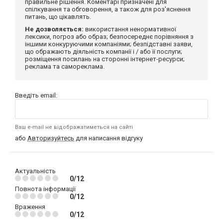
правильне рішення. Коментарі призначені для
спілкування та обговорення, а також для роз'яснення
питань, що цікавлять.
Не дозволяється:
використання ненормативної
лексики, погроз або образ; безпосереднє порівняння з
іншими конкуруючими компаніями; безпідставні заяви,
що ображають діяльність компанії і / або її послуги;
розміщення посилань на сторонні інтернет-ресурси;
реклама та самореклама.
Введіть email:
Ваш e-mail не відображатиметься на сайті
або
Авторизуйтесь
для написання відгуку
Актуальність
0/12
Повнота інформації
0/12
Враження
0/12