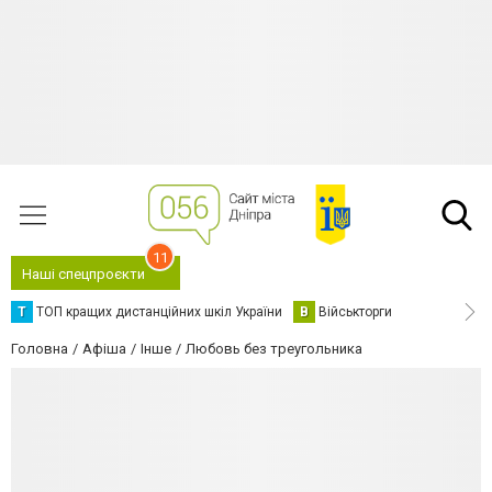
11
Наші спецпроєкти
Т
ТОП кращих дистанційних шкіл України
В
Військторги
Головна
Афіша
Інше
Любовь без треугольника