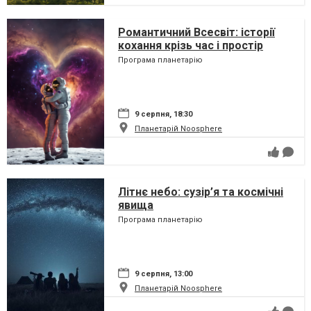
Романтичний Всесвіт: історії
кохання крізь час і простір
Програма планетарію
9 серпня, 18:30
Планетарій Noosphere
Літнє небо: сузір’я та космічні
явища
Програма планетарію
9 серпня, 13:00
Планетарій Noosphere