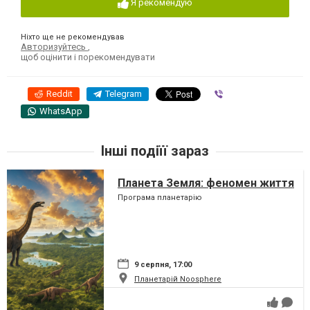
Я рекомендую
Ніхто ще не рекомендував
Авторизуйтесь
,
щоб оцінити і порекомендувати
Reddit
Telegram
Viber
WhatsApp
Інші подіїї зараз
Планета Земля: феномен життя
Програма планетарію
9 серпня, 17:00
Планетарій Noosphere