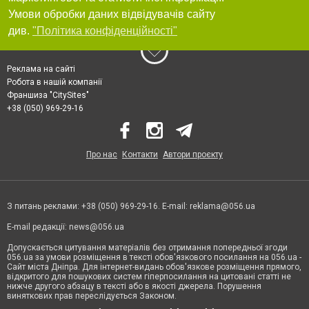
Умови обробки даних відвідувачів сайту
див.
"Політика конфіденційності"
Реклама на сайті
Робота в нашій компанії
Франшиза "CitySites"
+38 (050) 969-29-16
Про нас
Контакти
Автори проєкту
З питань реклами: +38 (050) 969-29-16. E-mail:
reklama@056.ua
E-mail редакції:
news@056.ua
Допускається цитування матеріалів без отримання попередньої згоди
056.ua за умови розміщення в тексті обов'язкового посилання на 056.ua -
Сайт міста Дніпра. Для інтернет-видань обов'язкове розміщення прямого,
відкритого для пошукових систем гіперпосилання на цитовані статті не
нижче другого абзацу в тексті або в якості джерела. Порушення
виняткових прав переслідується Законом.