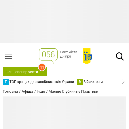
11
Наші спецпроєкти
Т
ТОП кращих дистанційних шкіл України
В
Військторги
Головна
Афіша
Інше
Малые Глубинные Практики