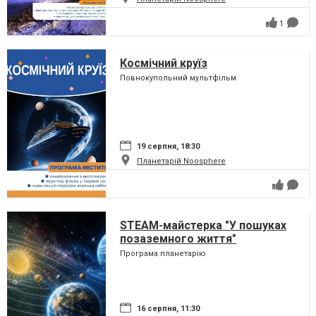
1
Космічний круїз
Повнокупольний мультфільм
19 серпня, 18:30
Планетарій Noosphere
STEAM-майстерка "У пошуках
позаземного життя"
Програма планетарію
16 серпня, 11:30