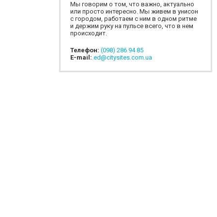
Мы говорим о том, что важно, актуально
или просто интересно. Мы живем в унисон
с городом, работаем с ним в одном ритме
и держим руку на пульсе всего, что в нем
происходит.
Телефон:
(098) 286 94 85
E-mail:
ed@citysites.com.ua