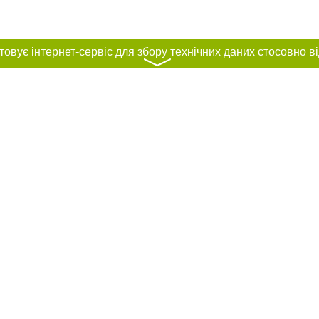
〉
нас :
и
Автори проєкту
ування матеріалів без отримання попередньої згоди 056.ua за умови розміще
силання на 056.ua - Сайт міста Дніпра. Для інтернет-видань обов'язкове роз
шукових систем гіперпосилання на цитовані статті не нижче другого абзацу в
Порушення виняткових прав переслідується Законом.
ками "Новини компаній", "Промо", "Партнерський матеріал", "Партнерський спе
", "Пресреліз", "PR", "Офіційно", "Політична реклама" публікуються на правах 