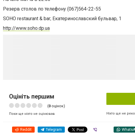
Резерв столов по телефону (067)564-22-55
SOHO restaurant & bar; Екатеринославский бульвар, 1
http://www.soho.dp.ua
Оцініть першим
(
0
оцінок)
Ніхто ще не рек
Поки ще ніхто не оцінював
Reddit
Telegram
Viber
Whats