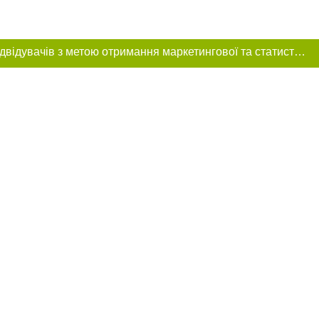
Цей сайт використовує «cookies». Також веб-сайт використовує інтернет-сервіс для збору технічних даних стосовно відвідувачів з метою отримання маркетингової та статистичної інформації. Умови обробки даних відвідувачів сайту див.
ння в тексті
міщення прямого,
 тексті або в
цпроєкт",
реклами.