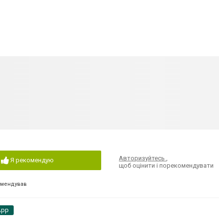
Авторизуйтесь
,
Я рекомендую
щоб оцінити і порекомендувати
омендував
App