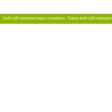
Реклама на сайті
Приєднуйтесь до 
Робота в нашій компанії
Франшиза "CitySites"
Про нас
Контакт
+38 (050) 969-29-16
З питань реклами: +38 (050) 969-29-16. E-mail:
Допускається цит
reklama@056.ua
обов'язкового по
відкритого для по
якості джерела. 
E-mail редакції:
news@056.ua
Матеріали з плаш
"Політичні новини