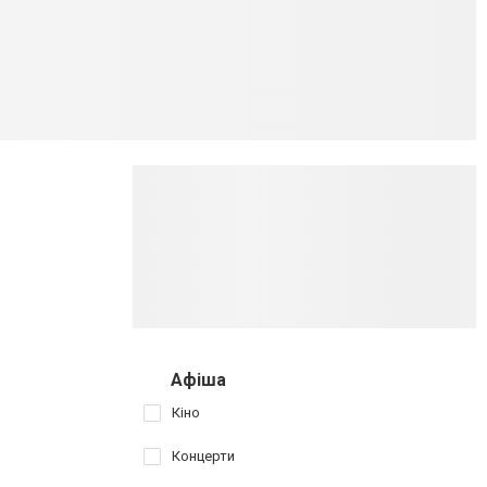
Афіша
Кіно
Концерти