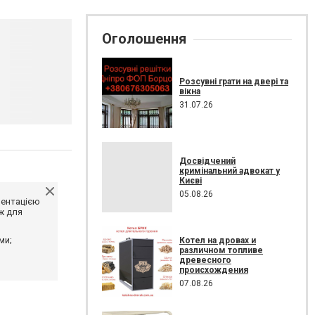
Оголошення
Розсувні грати на двері та
вікна
31.07.26
Досвідчений
кримінальний адвокат у
Києві
05.08.26
ментацією
ж для
ми;
Котел на дровах и
различном топливе
древесного
происхождения
07.08.26