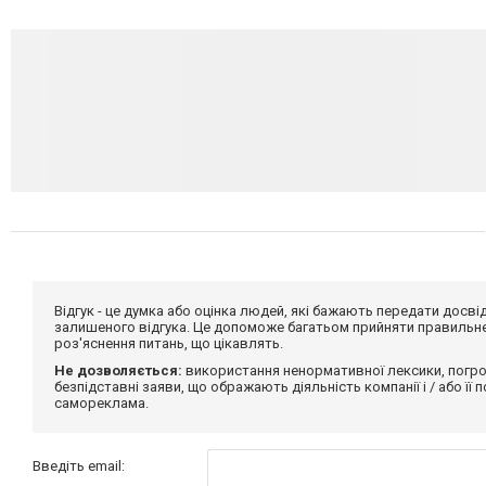
Відгук - це думка або оцінка людей, які бажають передати дос
залишеного відгука. Це допоможе багатьом прийняти правильне 
роз'яснення питань, що цікавлять.
Не дозволяється:
використання ненормативної лексики, погро
безпідставні заяви, що ображають діяльність компанії і / або її
самореклама.
Введіть email: