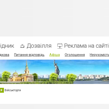
ідник
Дозвілля
Реклама на сайті
дкова
Питання-відповідь
Афіша
Оголошення
Нерухоміст
В
Військторги