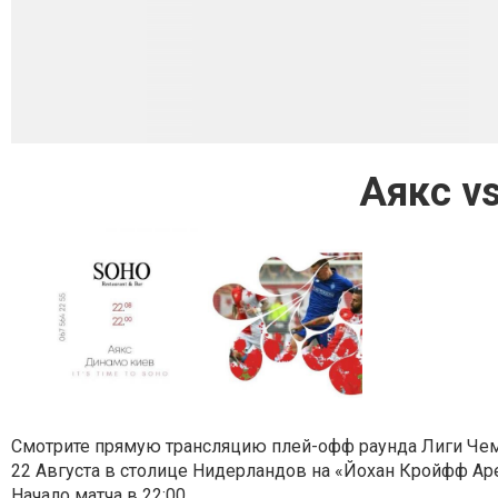
Аякс v
Смотрите прямую трансляцию плей-офф раунда Лиги Че
22 Августа в столице Нидерландов на «Йохан Кройфф Ар
Начало матча в 22:00