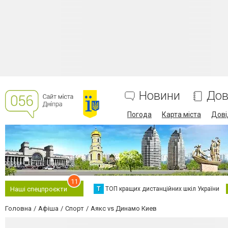
Новини
Дов
Погода
Карта міста
Дові
11
Т
ТОП кращих дистанційних шкіл України
Наші спецпроєкти
Головна
Афіша
Спорт
Аякс vs Динамо Киев