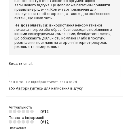
нашого сайту з обов'язковою аргументацією
залишеного відгука. Це допоможе багатьом прийняти
правильне рішення. Коментарі призначені для
спілкування та обговорення, а також для роз'яснення
питань, що цікавлять.
Не дозволяється:
використання ненормативної
лексики, погроз або образ; безпосереднє порівняння з
іншими конкуруючими компаніями; безпідставні заяви,
що ображають діяльність компанії і / або її послуги;
розміщення посилань на сторонні інтернет-ресурси;
реклама та самореклама.
Введіть email:
Ваш e-mail не відображатиметься на сайті
або
Авторизуйтесь
для написання відгуку
Актуальність
0/12
Повнота інформації
0/12
Враження