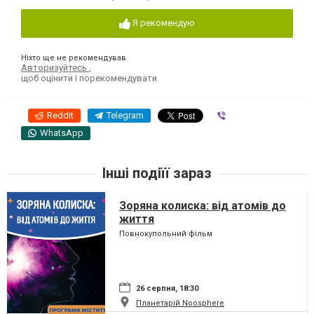
Я рекомендую
Ніхто ще не рекомендував
Авторизуйтесь
,
щоб оцінити і порекомендувати
Reddit
Telegram
Viber
WhatsApp
Інші подіїї зараз
Зоряна колиска: від атомів до
життя
Повнокупольний фільм
26 серпня, 18:30
Планетарій Noosphere