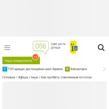
11
Наші спецпроєкти
Т
ТОП кращих дистанційних шкіл України
В
Військторги
Головна
Афіша
Інше
Как пробить стеклянный потолок