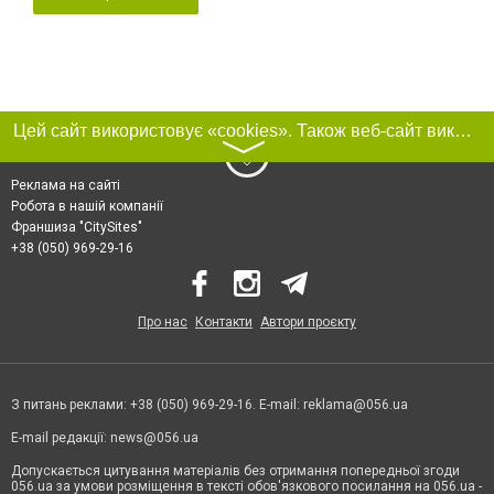
Цей сайт використовує «cookies». Також веб-сайт використовує інтернет-сервіс для збору технічних даних стосовно відвідувачів з метою отримання маркетингової та статистичної інформації. Умови обробки даних відвідувачів сайту див.
〉
Реклама на сайті
Робота в нашій компанії
Франшиза "CitySites"
+38 (050) 969-29-16
Про нас
Контакти
Автори проєкту
З питань реклами: +38 (050) 969-29-16. E-mail:
reklama@056.ua
E-mail редакції:
news@056.ua
Допускається цитування матеріалів без отримання попередньої згоди
056.ua за умови розміщення в тексті обов'язкового посилання на 056.ua -