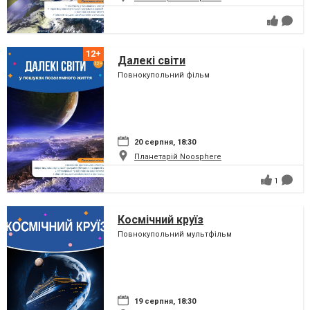
Далекі світи
Повнокупольний фільм
20 серпня, 18:30
Планетарій Noosphere
1
Космічний круїз
Повнокупольний мультфільм
19 серпня, 18:30