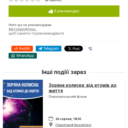
Я рекомендую
Ніхто ще не рекомендував
Авторизуйтесь
,
щоб оцінити і порекомендувати
Reddit
Telegram
Viber
WhatsApp
Інші подіїї зараз
Зоряна колиска: від атомів до
життя
Повнокупольний фільм
26 серпня, 18:30
Планетарій Noosphere