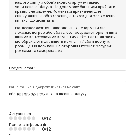
нашого сайту з обов'язковою аргументацією
залишеного відгука. Це допоможе багатьом прийняти
правильне рішення. Коментарі призначені для
спілкування та обговорення, а також для роз'яснення
питань, що цікавлять.
Не дозволяється:
використання ненормативної
лексики, погроз або образ; безпосереднє порівняння з
іншими конкуруючими компаніями; безпідставні заяви,
що ображають діяльність компанії і / або її послуги;
розміщення посилань на сторонні інтернет-ресурси;
реклама та самореклама.
Введіть email:
Ваш e-mail не відображатиметься на сайті
або
Авторизуйтесь
для написання відгуку
Актуальність
0/12
Повнота інформації
0/12