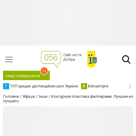
11
Наші спецпроєкти
Т
ТОП кращих дистанційних шкіл України
В
Військторги
Головна
Афіша
Інше
Контурная пластика филлерами. Лучшее из
лучшего