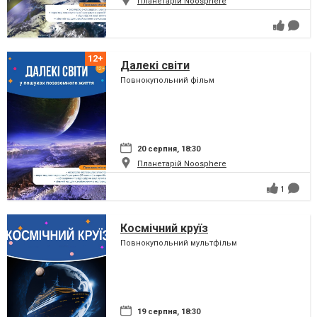
Планетарій Noosphere
Далекі світи
Повнокупольний фільм
20 серпня, 18:30
Планетарій Noosphere
1
Космічний круїз
Повнокупольний мультфільм
19 серпня, 18:30