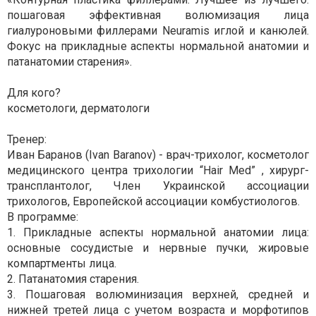
пошаговая эффективная волюмизация лица
гиалуроновыми филлерами Neuramis иглой и канюлей.
Фокус на прикладные аспекты нормальной анатомии и
патанатомии старения».
Для кого?
косметологи, дерматологи
Тренер:
Иван Баранов (Ivan Baranov) - врач-трихолог, косметолог
медицинского центра трихологии “Hair Med” , хирург-
трансплантолог, Член Украинской ассоциации
трихологов, Европейской ассоциации комбустиологов.
В программе:
1. Прикладные аспекты нормальной анатомии лица:
основные сосудистые и нервные пучки, жировые
компартменты лица.
2. Патанатомия старения.
3. Пошаговая волюминизация верхней, средней и
нижней третей лица c учетом возраста и морфотипов