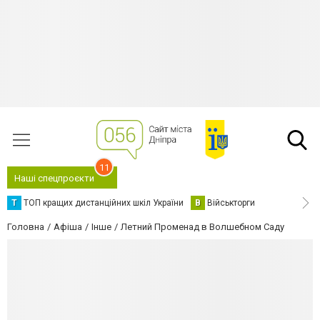
11
Наші спецпроєкти
Т
ТОП кращих дистанційних шкіл України
В
Військторги
Головна
Афіша
Інше
Летний Променад в Волшебном Саду