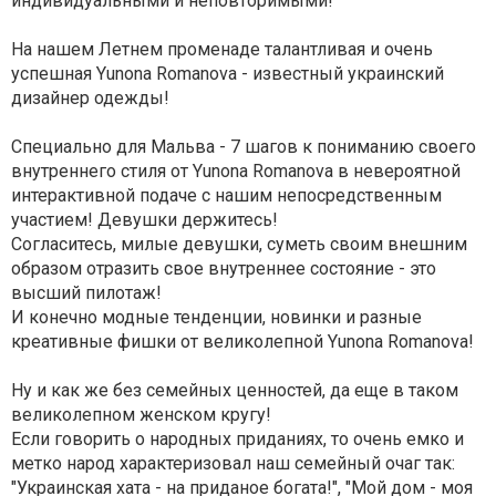
индивидуальными и неповторимыми!
На нашем Летнем променаде талантливая и очень
успешная Yunona Romanova - известный украинский
дизайнер одежды!
Специально для Мальва - 7 шагов к пониманию своего
внутреннего стиля от Yunona Romanova в невероятной
интерактивной подаче с нашим непосредственным
участием! Девушки держитесь!
Согласитесь, милые девушки, суметь своим внешним
образом отразить свое внутреннее состояние - это
высший пилотаж!
И конечно модные тенденции, новинки и разные
креативные фишки от великолепной Yunona Romanova!
Ну и как же без семейных ценностей, да еще в таком
великолепном женском кругу!
Если говорить о народных приданиях, то очень емко и
метко народ характеризовал наш семейный очаг так:
"Украинская хата - на приданое богата!", "Мой дом - моя