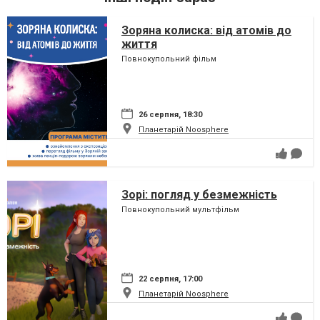
Зоряна колиска: від атомів до
життя
Повнокупольний фільм
26 серпня, 18:30
Планетарій Noosphere
Зорі: погляд у безмежність
Повнокупольний мультфільм
22 серпня, 17:00
Планетарій Noosphere