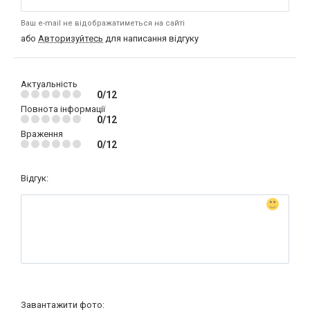
Ваш e-mail не відображатиметься на сайті
або
Авторизуйтесь
для написання відгуку
Актуальність
0/12
Повнота інформації
0/12
Враження
0/12
Відгук:
Завантажити фото: