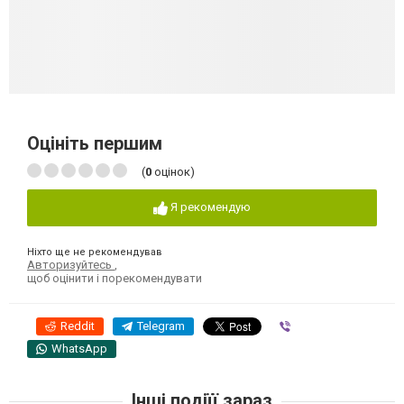
Оцініть першим
(
0
оцінок)
Я рекомендую
Ніхто ще не рекомендував
Авторизуйтесь
,
щоб оцінити і порекомендувати
Reddit
Telegram
Viber
WhatsApp
Інші подіїї зараз