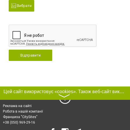
Вибрати
Відправити
Цей сайт використовує «cookies». Також веб-сайт використовує інтернет-сервіс для збору технічних даних стосовно відвідувачів з метою отримання маркетингової та статистичної інформації. Умови обробки даних відвідувачів сайту див.
〉
Реклама на сайті
Робота в нашій компанії
Франшиза "CitySites"
+38 (050) 969-29-16