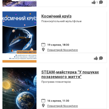
1
Космічний круїз
Повнокупольний мультфільм
19 серпня, 18:30
Планетарій Noosphere
STEAM-майстерка "У пошуках
позаземного життя"
Програма планетарію
16 серпня, 11:30
Планетарій Noosphere