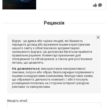
Рецензія
Відгук - це думка або оцінка людей, які бажають
передати досвід або враження іншим користувачам
нашого сайту з обов'язковою аргументацією
залишеного відгука. Це допоможе багатьом прийняти
правильне рішення. Коментарі призначені для
спілкування та обговорення, а також для роз'яснення
питань, що цікавлять.
Не дозволяється:
використання ненормативної
лексики, погроз або образ; безпосереднє порівняння з
іншими конкуруючими компаніями; безпідставні заяви,
що ображають діяльність компанії і / або її послуги;
розміщення посилань на сторонні інтернет-ресурси;
реклама та самореклама.
Введіть email: