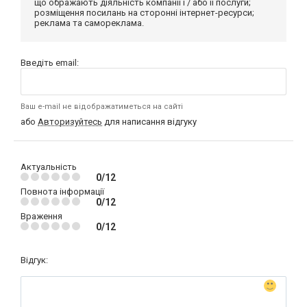
що ображають діяльність компанії і / або її послуги;
розміщення посилань на сторонні інтернет-ресурси;
реклама та самореклама.
Введіть email:
Ваш e-mail не відображатиметься на сайті
або
Авторизуйтесь
для написання відгуку
Актуальність
0/12
Повнота інформації
0/12
Враження
0/12
Відгук: