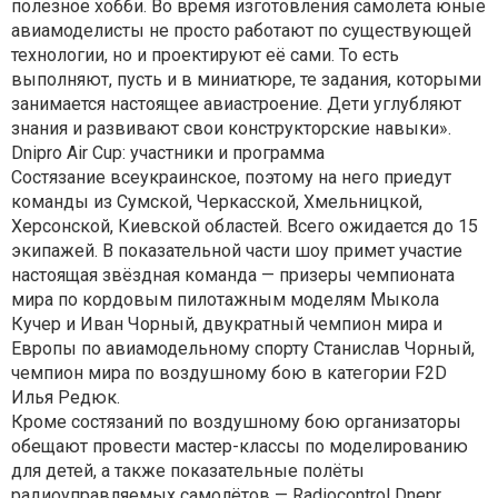
полезное хобби. Во время изготовления самолета юные
авиамоделисты не просто работают по существующей
технологии, но и проектируют её сами. То есть
выполняют, пусть и в миниатюре, те задания, которыми
занимается настоящее авиастроение. Дети углубляют
знания и развивают свои конструкторские навыки».
Dnipro Air Cup: участники и программа
Состязание всеукраинское, поэтому на него приедут
команды из Сумской, Черкасской, Хмельницкой,
Херсонской, Киевской областей. Всего ожидается до 15
экипажей. В показательной части шоу примет участие
настоящая звёздная команда — призеры чемпионата
мира по кордовым пилотажным моделям Мыкола
Кучер и Иван Чорный, двукратный чемпион мира и
Европы по авиамодельному спорту Станислав Чорный,
чемпион мира по воздушному бою в категории F2D
Илья Редюк.
Кроме состязаний по воздушному бою организаторы
обещают провести мастер-классы по моделированию
для детей, а также показательные полёты
радиоуправляемых самолётов — Radiocontrol Dnepr