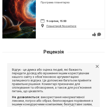
Програма планетарію
9 серпня, 15:00
Планетарій Noosphere
Рецензія
Відгук - це думка або оцінка людей, які бажають
передати досвід або враження іншим користувачам
нашого сайту з обов'язковою аргументацією
залишеного відгука. Це допоможе багатьом прийняти
правильне рішення. Коментарі призначені для
спілкування та обговорення, а також для роз'яснення
питань, що цікавлять.
Не дозволяється:
використання ненормативної
лексики, погроз або образ; безпосереднє порівняння з
іншими конкуруючими компаніями; безпідставні заяви,