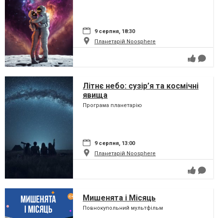
9 серпня, 18:30
Планетарій Noosphere
Літнє небо: сузір’я та космічні
явища
Програма планетарію
9 серпня, 13:00
Планетарій Noosphere
Мишенята і Місяць
Повнокупольний мультфільм