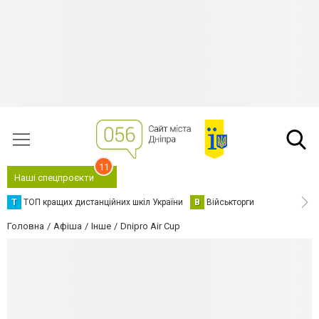
11
Наші спецпроєкти
Т
ТОП кращих дистанційних шкіл України
В
Військторги
Головна
Афіша
Інше
Dnipro Air Cup