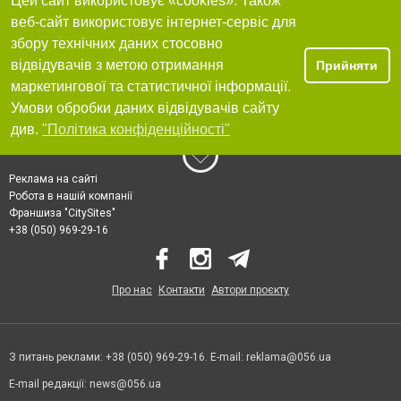
Цей сайт використовує «cookies». Також
веб-сайт використовує інтернет-сервіс для
збору технічних даних стосовно
відвідувачів з метою отримання
Прийняти
маркетингової та статистичної інформації.
Умови обробки даних відвідувачів сайту
див.
"Політика конфіденційності"
Реклама на сайті
Робота в нашій компанії
Франшиза "CitySites"
+38 (050) 969-29-16
Про нас
Контакти
Автори проєкту
З питань реклами: +38 (050) 969-29-16. E-mail:
reklama@056.ua
E-mail редакції:
news@056.ua