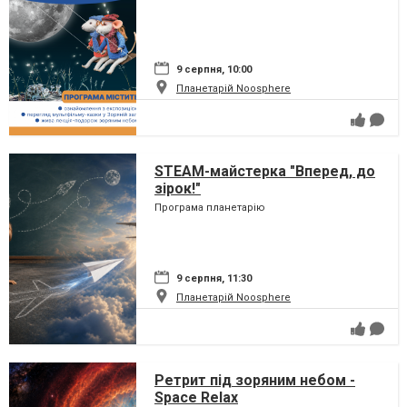
9 серпня, 10:00
Планетарій Noosphere
STEAM-майстерка "Вперед, до
зірок!"
Програма планетарію
9 серпня, 11:30
Планетарій Noosphere
Ретрит під зоряним небом -
Space Relax