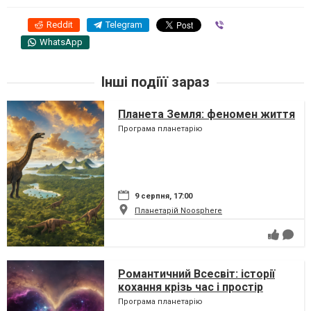
Reddit
Telegram
Viber
WhatsApp
Інші подіїї зараз
Планета Земля: феномен життя
Програма планетарію
9 серпня, 17:00
Планетарій Noosphere
Романтичний Всесвіт: історії
кохання крізь час і простір
Програма планетарію