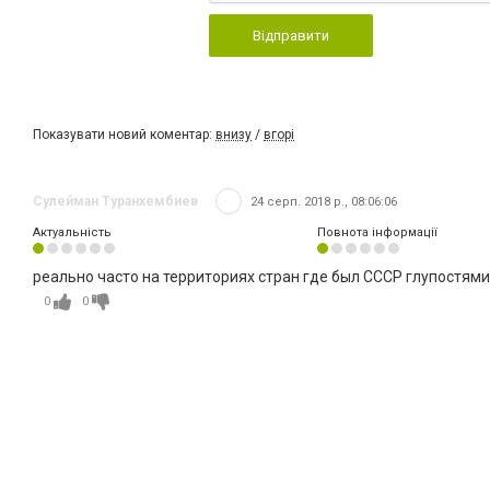
Відправити
Показувати новий коментар:
внизу
/
вгорі
Сулейман Туранхембиев
24 серп. 2018 р., 08:06:06
Актуальність
Повнота інформації
реально часто на территориях стран где был СССР глупостями 
0
0