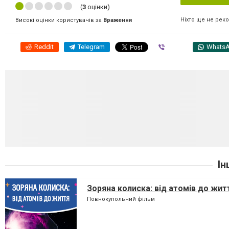
(
3
оцінки)
Ніхто ще не рек
Високі оцінки користувачів за
Враження
Reddit
Telegram
Viber
Whats
Ін
Зоряна колиска: від атомів до жит
Повнокупольний фільм