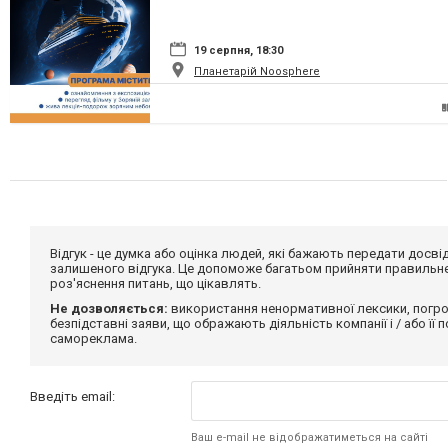
19 серпня, 18:30
Планетарій Noosphere
Відгук - це думка або оцінка людей, які бажають передати дос
залишеного відгука. Це допоможе багатьом прийняти правильне 
роз'яснення питань, що цікавлять.
Не дозволяється:
використання ненормативної лексики, погро
безпідставні заяви, що ображають діяльність компанії і / або її
самореклама.
Введіть email:
Ваш e-mail не відображатиметься на сайті