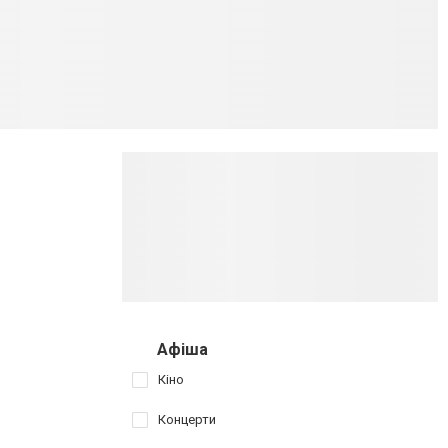
Афіша
Кіно
Концерти