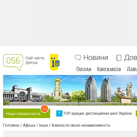
Новини
Дов
Погода
Карта міста
Дові
11
Т
ТОП кращих дистанційних шкіл України
Наші спецпроєкти
Головна
Афіша
Інше
Взвесьте свою независимость