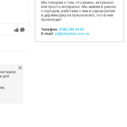
Мы говорим о том, что важно, актуально
или просто интересно. Мы живем в унисон
с городом, работаем с ним в одном ритме
и держим руку на пульсе всего, что в нем
происходит.
Телефон:
(098) 286 94 85
E-mail:
ed@citysites.com.ua
ментацією
ж для
ми;