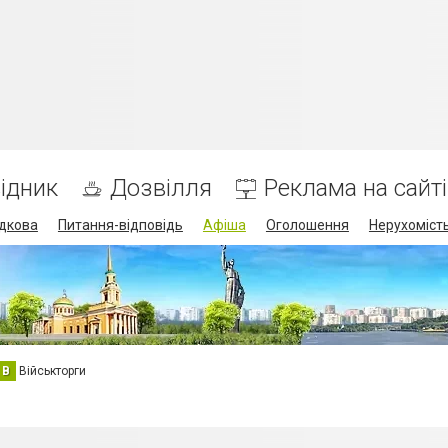
ідник
Дозвілля
Реклама на сайті
дкова
Питання-відповідь
Афіша
Оголошення
Нерухоміст
В
Військторги