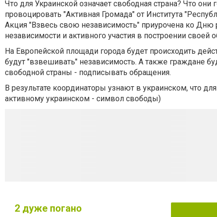
Что для Украинской означает свободная страна? Что они
провоцировать "Активная Громада" от Института "Республ
Акция "Взвесь свою независимость" приурочена ко Дню 
независимости и активного участия в построении своей 
На Европейской площади города будет происходить дейс
будут "взвешивать" независимость. А также граждане бу
свободной страны - подписывать обращения.
В результате координаторы узнают в украинском, что для
активному украинском - символ свободы)
2
дуже погано