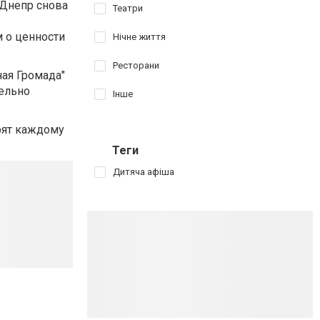
 Днепр снова
Театри
 о ценности
Нічне життя
Ресторани
ая Громада"
тельно
Інше
арят каждому
Теги
Дитяча афіша