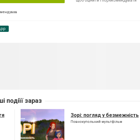
щоб оцінити і порекомендувати
омендував
App
ші подіїї зараз
тя
Зорі: погляд у безмежність
Повнокупольний мультфільм