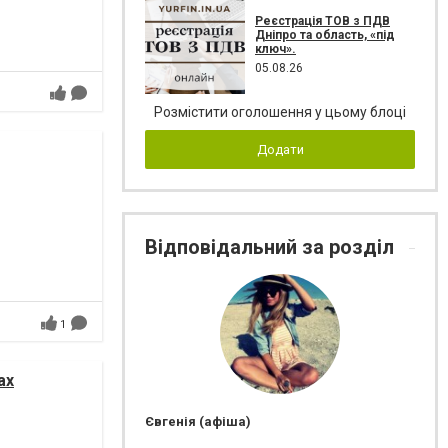
Реєстрація ТОВ з ПДВ
Дніпро та область, «під
ключ».
05.08.26
Розмістити оголошення у цьому блоці
Додати
Відповідальний за розділ
1
ах
Євгенія (афіша)