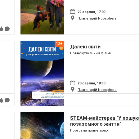
22 серпня, 17:00
Планетарій Noosphere
Далекі світи
Повнокупольний фільм
20 серпня, 18:30
Планетарій Noosphere
STEAM-майстерка "У пошук
позаземного життя"
Програма планетарію