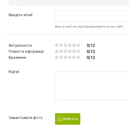
Введіть email:
Ваш e-mail не відображатиметься на сайті
Актуальність
0/12
Повнота інформації
0/12
Враження
0/12
Відгук:
Завантажити фото:
Вибрати