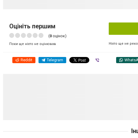
Оцініть першим
(
0
оцінок)
Ніхто ще не рек
Поки ще ніхто не оцінював
Reddit
Telegram
Viber
Whats
Ін