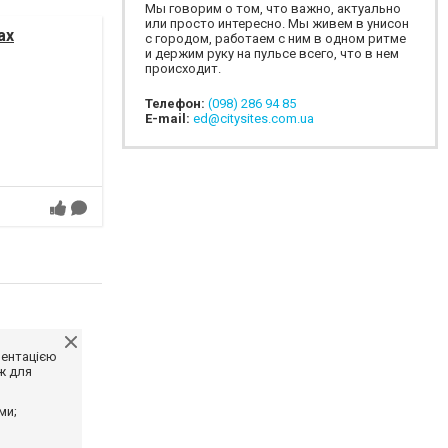
Мы говорим о том, что важно, актуально
или просто интересно. Мы живем в унисон
ах
с городом, работаем с ним в одном ритме
и держим руку на пульсе всего, что в нем
происходит.
Телефон:
(098) 286 94 85
E-mail:
ed@citysites.com.ua
ментацією
ж для
ми;