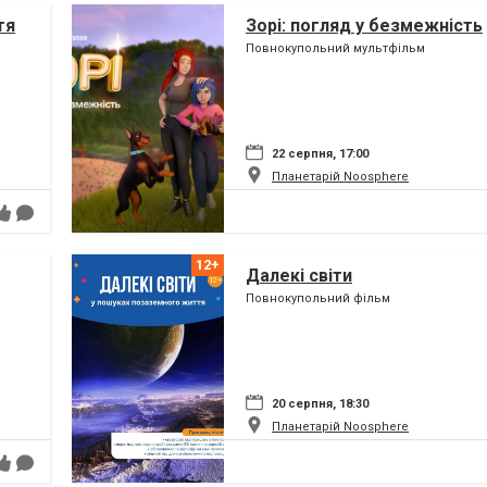
тя
Зорі: погляд у безмежність
Повнокупольний мультфільм
22 серпня, 17:00
Планетарій Noosphere
Далекі світи
Повнокупольний фільм
20 серпня, 18:30
Планетарій Noosphere