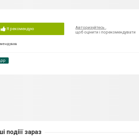
Авторизуйтесь
,
Я рекомендую
щоб оцінити і порекомендувати
омендував
App
ші подіїї зараз