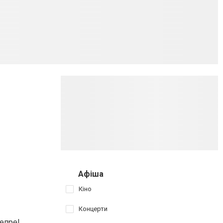
Афіша
Кіно
Концерти
епре!