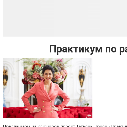
Практикум по р
Приглашаем на ключевой проект Татьяны Троян «Практику