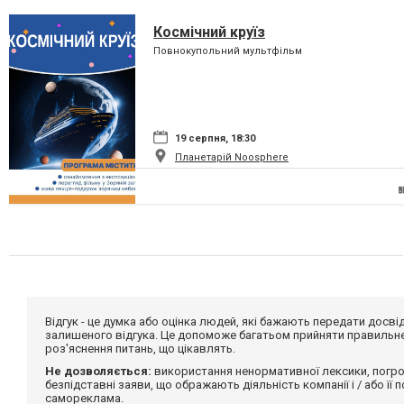
Космічний круїз
Повнокупольний мультфільм
19 серпня, 18:30
Планетарій Noosphere
Відгук - це думка або оцінка людей, які бажають передати дос
залишеного відгука. Це допоможе багатьом прийняти правильне 
роз'яснення питань, що цікавлять.
Не дозволяється:
використання ненормативної лексики, погро
безпідставні заяви, що ображають діяльність компанії і / або її
самореклама.