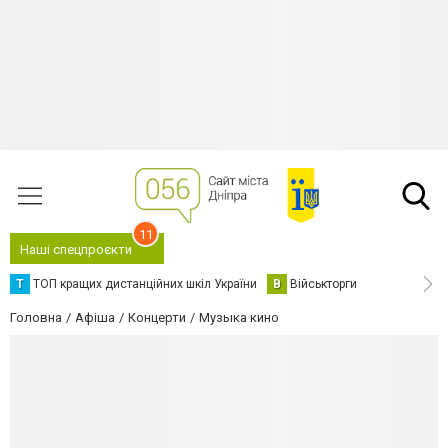
11
Наші спецпроєкти
Т
ТОП кращих дистанційних шкіл України
В
Військторги
Головна
Афіша
Концерти
Музыка кино