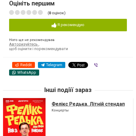
Оцініть першим
(
0
оцінок)
Я рекомендую
Ніхто ще не рекомендував
Авторизуйтесь
,
щоб оцінити і порекомендувати
Reddit
Telegram
Viber
WhatsApp
Інші подіїї зараз
Фелікс Редька. Літній стендап
Концерты