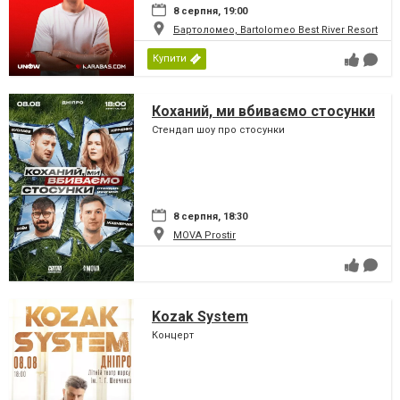
8 серпня, 19:00
Бартоломео, Bartolomeo Best River Resort
Купити
Коханий, ми вбиваємо стосунки
Стендап шоу про стосунки
8 серпня, 18:30
MOVA Рrostir
Kozak System
Концерт