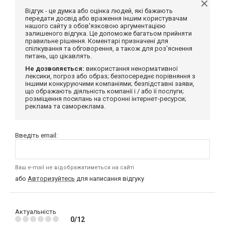
Відгук - це думка або оцінка людей, які бажають
передати досвід або враження іншим користувачам
нашого сайту з обов'язковою аргументацією
залишеного відгука. Це допоможе багатьом прийняти
правильне рішення. Коментарі призначені для
спілкування та обговорення, а також для роз'яснення
питань, що цікавлять.
Не дозволяється:
використання ненормативної
лексики, погроз або образ; безпосереднє порівняння з
іншими конкуруючими компаніями; безпідставні заяви,
що ображають діяльність компанії і / або її послуги;
розміщення посилань на сторонні інтернет-ресурси;
реклама та самореклама.
Введіть email:
Ваш e-mail не відображатиметься на сайті
або
Авторизуйтесь
для написання відгуку
Актуальність
0/12