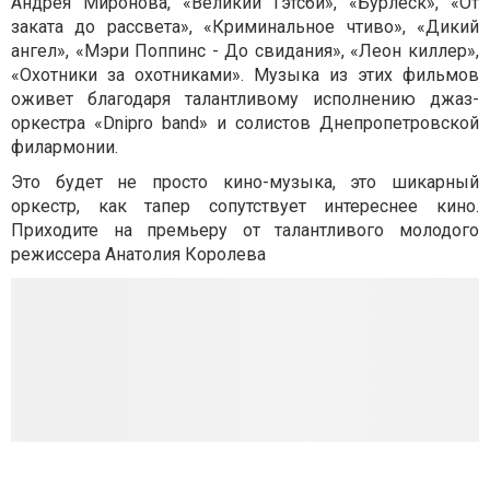
Андрея Миронова, «Великий Гэтсби», «Бурлеск», «От
заката до рассвета», «Криминальное чтиво», «Дикий
ангел», «Мэри Поппинс - До свидания», «Леон киллер»,
«Охотники за охотниками». Музыка из этих фильмов
оживет благодаря талантливому исполнению джаз-
оркестра «Dnipro band» и солистов Днепропетровской
филармонии.
Это будет не просто кино-музыка, это шикарный
оркестр, как тапер сопутствует интереснее кино.
Приходите на премьеру от талантливого молодого
режиссера Анатолия Королева