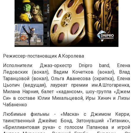
Режиссер-постановщик А.Королева
Исполнители: Джаз-оркестр Dnipro band, Елена
Ледовских (вокал), Вадим Кочетков (вокал), Влад
Таранцовой (вокал), Ольга Аванесова (скрипка), Елена
Цьопич (ведущая), лауреат премии им.А.Штогаренка,
Милана Нарния, балет «кадансом», шоу-группа «Джем
Си» в составе Юлии Михальцевой, Иры Хинич и Лизы
Чабаненко
Любимые фильмы - «Маска» с Джимом Керри,
таинственный Джеймс Бонд, Затонувший «Титаник»,
«Бриллиантовая рука» с голосом Папанова и игрой