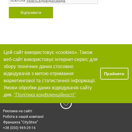
Відправити
Цей сайт використовує «cookies». Також
веб-сайт використовує інтернет-сервіс для
збору технічних даних стосовно
відвідувачів з метою отримання
Прийняти
маркетингової та статистичної інформації.
Умови обробки даних відвідувачів сайту
див.
"Політика конфіденційності"
Реклама на сайті
Робота в нашій компанії
Франшиза "CitySites"
+38 (050) 969-29-16