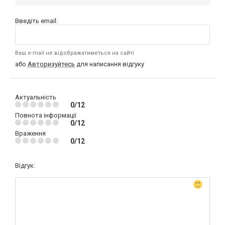
Введіть email:
Ваш e-mail не відображатиметься на сайті
або
Авторизуйтесь
для написання відгуку
Актуальність
0/12
Повнота інформації
0/12
Враження
0/12
Відгук: