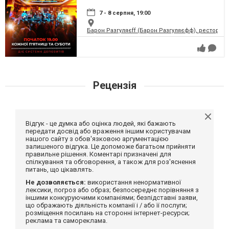
7 - 8 серпня, 19:00
Барон Разгуляєff (Барон Разгуляєфф), ресторан
Рецензія
Відгук - це думка або оцінка людей, які бажають
передати досвід або враження іншим користувачам
нашого сайту з обов'язковою аргументацією
залишеного відгука. Це допоможе багатьом прийняти
правильне рішення. Коментарі призначені для
спілкування та обговорення, а також для роз'яснення
питань, що цікавлять.
Не дозволяється:
використання ненормативної
лексики, погроз або образ; безпосереднє порівняння з
іншими конкуруючими компаніями; безпідставні заяви,
що ображають діяльність компанії і / або її послуги;
розміщення посилань на сторонні інтернет-ресурси;
реклама та самореклама.