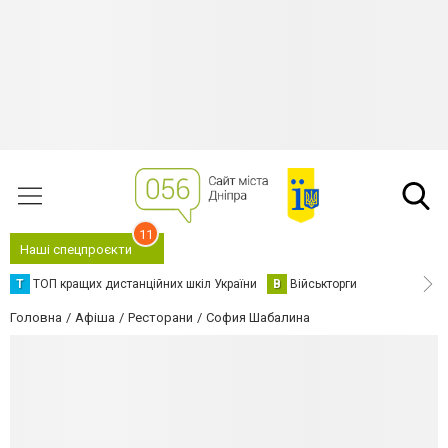
11
Наші спецпроєкти
Т
ТОП кращих дистанційних шкіл України
В
Військторги
Головна
Афіша
Ресторани
София Шабалина