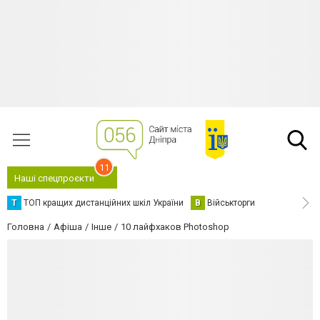
11
Наші спецпроєкти
Т
ТОП кращих дистанційних шкіл України
В
Військторги
Головна
Афіша
Інше
10 лайфхаков Photoshop