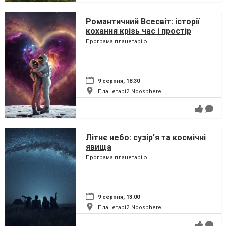
Романтичний Всесвіт: історії
кохання крізь час і простір
Програма планетарію
9 серпня, 18:30
Планетарій Noosphere
Літнє небо: сузір’я та космічні
явища
Програма планетарію
9 серпня, 13:00
Планетарій Noosphere