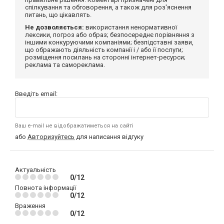
спілкування та обговорення, а також для роз'яснення
питань, що цікавлять.
Не дозволяється:
використання ненормативної
лексики, погроз або образ; безпосереднє порівняння з
іншими конкуруючими компаніями; безпідставні заяви,
що ображають діяльність компанії і / або її послуги;
розміщення посилань на сторонні інтернет-ресурси;
реклама та самореклама.
Введіть email:
Ваш e-mail не відображатиметься на сайті
або
Авторизуйтесь
для написання відгуку
Актуальність
0/12
Повнота інформації
0/12
Враження
0/12