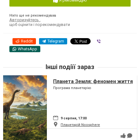
Я рекомендую
Ніхто ще не рекомендував
Авторизуйтесь
,
щоб оцінити і порекомендувати
Reddit
Telegram
Viber
WhatsApp
Інші подіїї зараз
Планета Земля: феномен життя
Програма планетарію
9 серпня, 17:00
Планетарій Noosphere