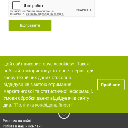
Відправити
Цей сайт використовує «cookies». Також
веб-сайт використовує інтернет-сервіс для
збору технічних даних стосовно
відвідувачів з метою отримання
Прийняти
маркетингової та статистичної інформації.
Умови обробки даних відвідувачів сайту
див.
"Політика конфіденційності"
Реклама на сайті
Робота в нашій компанії