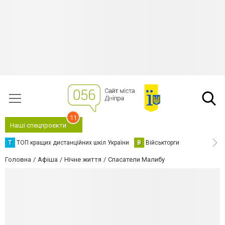
11
Наші спецпроєкти
Т
ТОП кращих дистанційних шкіл України
В
Військторги
Головна
Афіша
Нічне життя
Спасатели Малибу