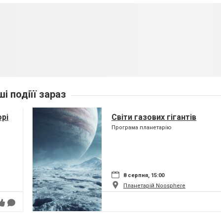
ші подіїї зараз
орі
Світи газових гігантів
Програма планетарію
8 серпня, 15:00
Планетарій Noosphere