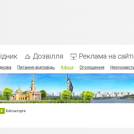
ідник
Дозвілля
Реклама на сайті
дкова
Питання-відповідь
Афіша
Оголошення
Нерухоміст
В
Військторги