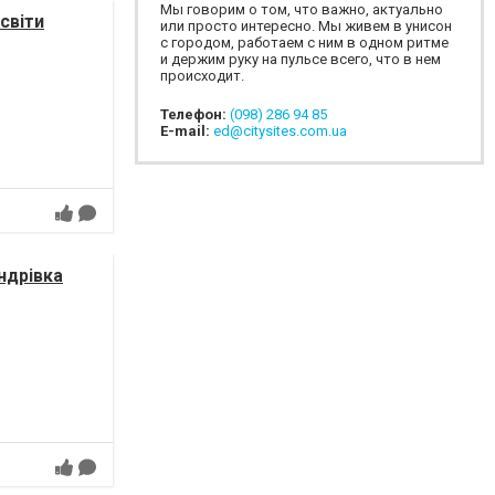
Мы говорим о том, что важно, актуально
світи
или просто интересно. Мы живем в унисон
с городом, работаем с ним в одном ритме
и держим руку на пульсе всего, что в нем
происходит.
Телефон:
(098) 286 94 85
E-mail:
ed@citysites.com.ua
ндрівка