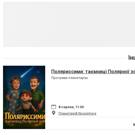
Ін
Поляриссими: таємниці Полярної з
Програма планетарію
8 серпня, 11:30
Планетарій Noosphere