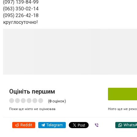
(097) 139-84-99
(063) 350-02-14
(095) 226-42-18
круглосуточно!
Оцініть першим
(
0
оцінок)
Ніхто ще не рек
Поки ще ніхто не оцінював
Reddit
Telegram
Viber
Whats