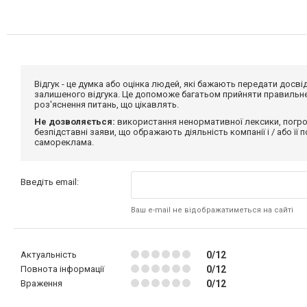
Відгук - це думка або оцінка людей, які бажають передати дос
залишеного відгука. Це допоможе багатьом прийняти правильне 
роз'яснення питань, що цікавлять.
Не дозволяється:
використання ненормативної лексики, погро
безпідставні заяви, що ображають діяльність компанії і / або її
самореклама.
Введіть email:
Ваш e-mail не відображатиметься на сайті
Актуальність
0/12
Повнота інформації
0/12
Враження
0/12