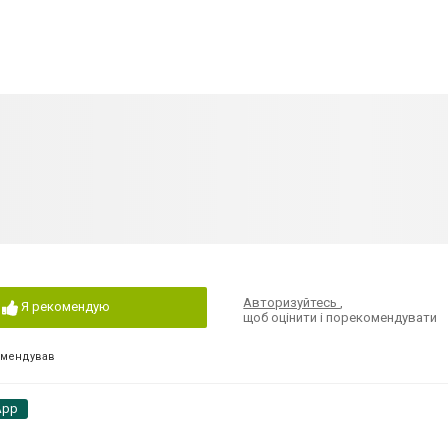
Авторизуйтесь
,
Я рекомендую
щоб оцінити і порекомендувати
омендував
App