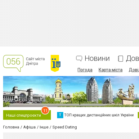
Новини
Дов
Погода
Карта міста
Дові
11
Т
ТОП кращих дистанційних шкіл України
Наші спецпроєкти
Головна
Афіша
Інше
Speed Dating