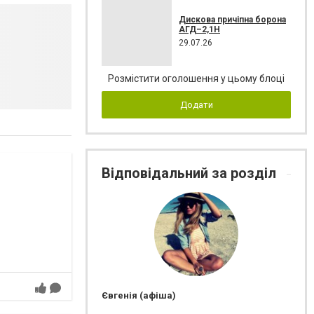
Дискова причіпна борона
АГД–2,1Н
29.07.26
Розмістити оголошення у цьому блоці
Додати
Відповідальний за розділ
Євгенія (афіша)