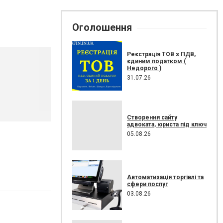
Оголошення
Реєстрація ТОВ з ПДВ,
єдиним податком (
Недорого )
31.07.26
Створення сайту
адвоката, юриста під ключ
05.08.26
Автоматизація торгівлі та
сфери послуг
03.08.26