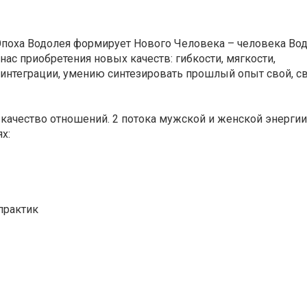
поха Водолея формирует Нового Человека – человека Вод
нас приобретения новых качеств: гибкости, мягкости,
интеграции, умению синтезировать прошлый опыт свой, св
 качество отношений. 2 потока мужской и женской энергии
х:
практик