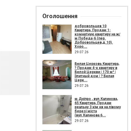
Оголошення
добровольцев 10
Квартира, Продам 1-
комнатную квартиру на ж/
м Победа-6 (пер.
Добровольцев,д.10).
Хоро...
29.07.26
Белая Церковь Квартира,
? Продам 4-к квартиру в
Белой Церкви | 170 м² |
Элитный дом | ? Белая
Церк...
29.07.26
м.Дніпро , вул.Калинова,
65 Квартира, Продам
реальну 3 кім кв на лівому
березі міста
(вул.Калинова 6...
29.07.26