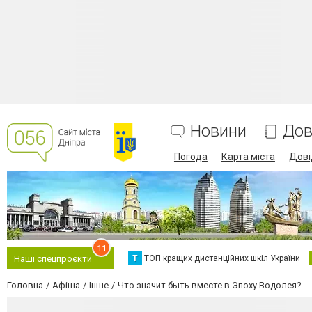
Новини
Дов
Погода
Карта міста
Дові
11
Т
ТОП кращих дистанційних шкіл України
Наші спецпроєкти
Головна
Афіша
Інше
Что значит быть вместе в Эпоху Водолея?