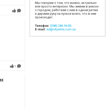
Мы говорим о том, что важно, актуально
или просто интересно. Мы живем в унисон
с городом, работаем с ним в одном ритме
и держим руку на пульсе всего, что в нем
происходит.
Телефон:
(098) 286 94 85
E-mail:
ed@citysites.com.ua
1
ах