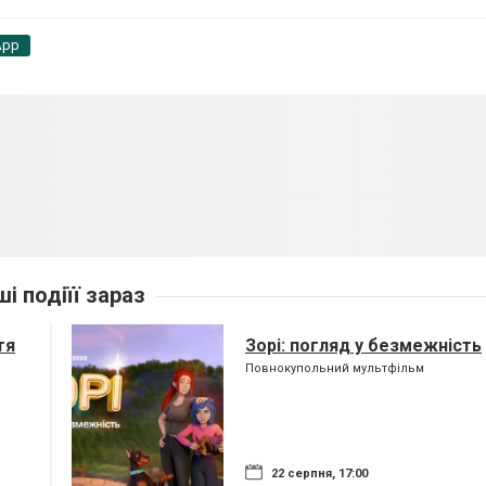
App
ші подіїї зараз
тя
Зорі: погляд у безмежність
Повнокупольний мультфільм
22 серпня, 17:00