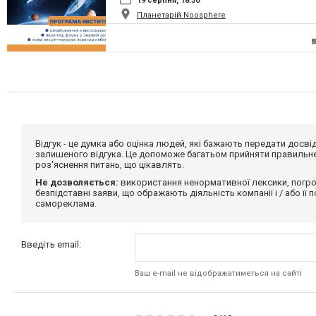
19 серпня, 18:30
Планетарій Noosphere
Відгук - це думка або оцінка людей, які бажають передати дос
залишеного відгука. Це допоможе багатьом прийняти правильне 
роз'яснення питань, що цікавлять.
Не дозволяється:
використання ненормативної лексики, погро
безпідставні заяви, що ображають діяльність компанії і / або її
самореклама.
Введіть email:
Ваш e-mail не відображатиметься на сайті