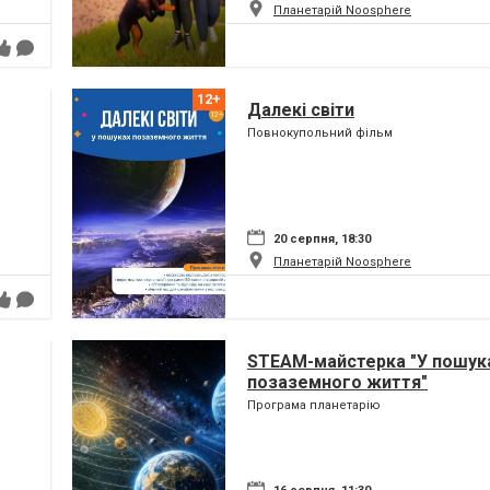
Планетарій Noosphere
Далекі світи
Повнокупольний фільм
20 серпня, 18:30
Планетарій Noosphere
STEAM-майстерка "У пошук
позаземного життя"
Програма планетарію