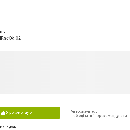
знь
HRscOkI02
Авторизуйтесь
,
Я рекомендую
щоб оцінити і порекомендувати
омендував