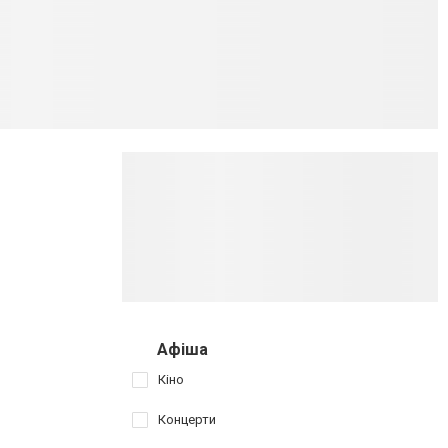
Афіша
Кіно
Концерти