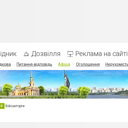
ідник
Дозвілля
Реклама на сайті
дкова
Питання-відповідь
Афіша
Оголошення
Нерухоміст
В
Військторги