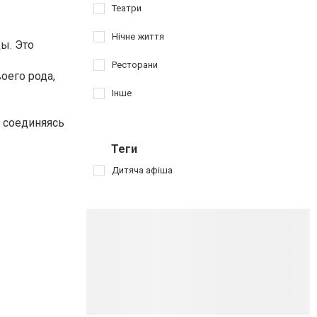
Театри
Нічне життя
ы. Это
Ресторани
оего рода,
Інше
 соединяясь
Теги
Дитяча афіша