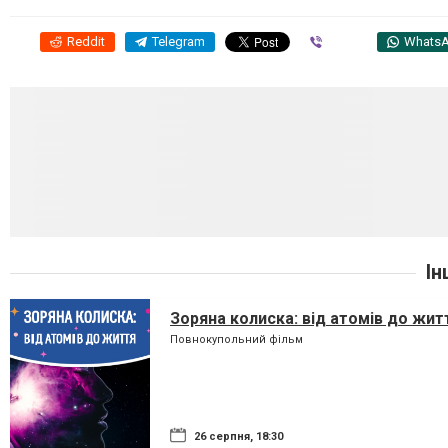
Reddit
Telegram
Viber
Whats
Ін
Зоряна колиска: від атомів до жит
Повнокупольний фільм
26 серпня, 18:30