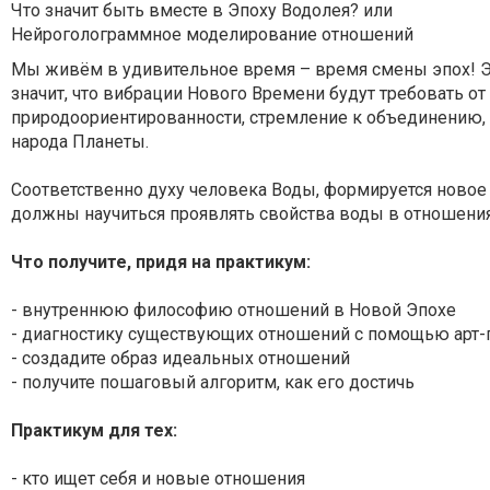
Что значит быть вместе в Эпоху Водолея? или
Нейроголограммное моделирование отношений
Мы живём в удивительное время – время смены эпох! Э
значит, что вибрации Нового Времени будут требовать от 
природоориентированности, стремление к объединению, 
народа Планеты.
Соответственно духу человека Воды, формируется новое
должны научиться проявлять свойства воды в отношения
Что получите, придя на практикум:
- внутреннюю философию отношений в Новой Эпохе
- диагностику существующих отношений с помощью арт-
- создадите образ идеальных отношений
- получите пошаговый алгоритм, как его достичь
Практикум для тех:
- кто ищет себя и новые отношения