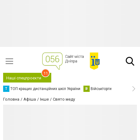
11
Наші спецпроєкти
Т
ТОП кращих дистанційних шкіл України
В
Військторги
Головна
Афіша
Інше
Свято меду