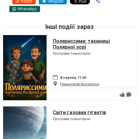
Reddit
Telegram
Viber
WhatsApp
Інші подіїї зараз
Поляриссими: таємниці
Полярної зорі
Програма планетарію
8 серпня, 11:30
Планетарій Noosphere
Світи газових гігантів
Програма планетарію