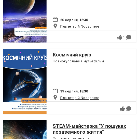
20 серпня, 18:30
Планетарій Noosphere
1
Космічний круїз
Повнокупольний мультфільм
19 серпня, 18:30
Планетарій Noosphere
STEAM-майстерка "У пошуках
позаземного життя"
Програма планетарію