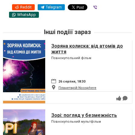
Reddit
Telegram
Viber
WhatsApp
Інші подіїї зараз
Зоряна колиска: від атомів до
життя
Повнокупольний фільм
26 серпня, 18:30
Планетарій Noosphere
Зорі: погляд у безмежність
Повнокупольний мультфільм