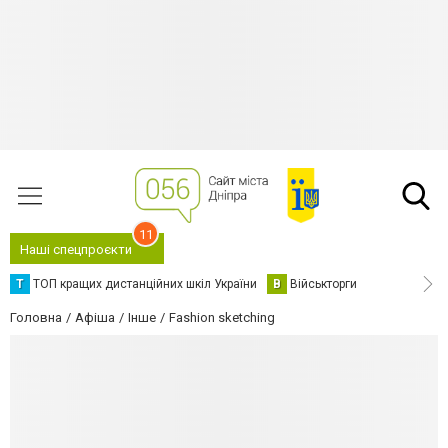
11
Наші спецпроєкти
Т
ТОП кращих дистанційних шкіл України
В
Військторги
Головна
Афіша
Інше
Fashion sketching