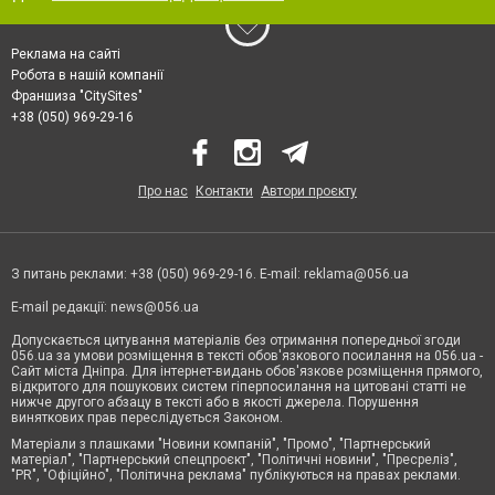
Реклама на сайті
Робота в нашій компанії
Франшиза "CitySites"
+38 (050) 969-29-16
Про нас
Контакти
Автори проєкту
З питань реклами: +38 (050) 969-29-16. E-mail:
reklama@056.ua
E-mail редакції:
news@056.ua
Допускається цитування матеріалів без отримання попередньої згоди
056.ua за умови розміщення в тексті обов'язкового посилання на 056.ua -
Сайт міста Дніпра. Для інтернет-видань обов'язкове розміщення прямого,
відкритого для пошукових систем гіперпосилання на цитовані статті не
нижче другого абзацу в тексті або в якості джерела. Порушення
виняткових прав переслідується Законом.
Матеріали з плашками "Новини компаній", "Промо", "Партнерський
матеріал", "Партнерський спецпроєкт", "Політичні новини", "Пресреліз",
"PR", "Офіційно", "Політична реклама" публікуються на правах реклами.