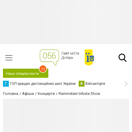
11
Наші спецпроєкти
Т
ТОП кращих дистанційних шкіл України
В
Військторги
Головна
Афіша
Концерти
Rammstein tribute Show