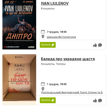
IVAN LIULENOV
Концерты
7 грудня, 18:00
Шинник-Арттериторія
Купити
Балада про украдене щастя
Концерты, Театры
1 грудня, 18:00
Дніпровський Академічний Театр Опери та Бале
Купити