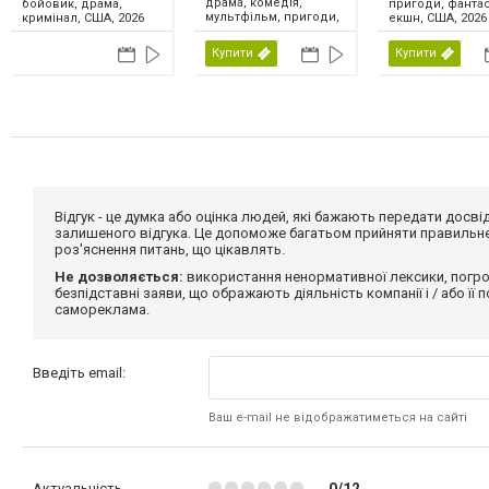
драма, комедія,
бойовик, драма,
пригоди, фантас
мультфільм, пригоди,
кримінал, США, 2026
екшн, США, 2026
сімейний, фентезі,
США, 2026
Купити
Купити
Відгук - це думка або оцінка людей, які бажають передати дос
залишеного відгука. Це допоможе багатьом прийняти правильне 
роз'яснення питань, що цікавлять.
Не дозволяється:
використання ненормативної лексики, погро
безпідставні заяви, що ображають діяльність компанії і / або її
самореклама.
Введіть email:
Ваш e-mail не відображатиметься на сайті
Актуальність
0/12