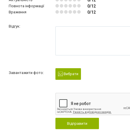
Повнота інформації
0/12
Враження
0/12
Відгук:
Завантажити фото:
Вибрати
Відправити