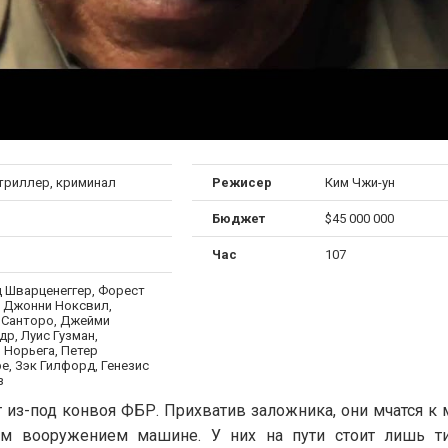
 триллер, криминал
Режисер
Ким Чжи-ун
Бюджет
$45 000 000
Час
107
 Шварценеггер, Форест
, Джонни Ноксвил,
 Санторо, Джейми
р, Луис Гузман,
 Норьега, Петер
е, Зэк Гилфорд, Генезис
з
т из-под конвоя ФБР. Прихватив заложника, они мчатся к
ым вооружением машине. У них на пути стоит лишь ти