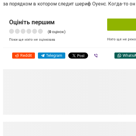
за порядком в котором следит шериф Оуенс. Когда-то он
Оцініть першим
(
0
оцінок)
Ніхто ще не рек
Поки ще ніхто не оцінював
Reddit
Telegram
Viber
Whats