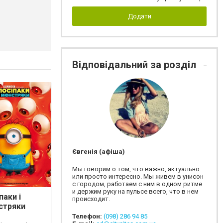
Додати
Відповідальний за розділ
Євгенія (афіша)
Мы говорим о том, что важно, актуально
или просто интересно. Мы живем в унисон
с городом, работаем с ним в одном ритме
и держим руку на пульсе всего, что в нем
паки і
происходит.
стряки
Телефон:
(098) 286 94 85