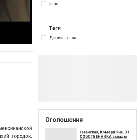
Інше
Теги
Дитяча афіша
Оголошення
 мексиканской
Гаванская, Комерційна, ОТ
хий городок,
СОБСТВЕННИКА склады