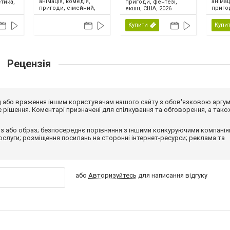
анімація, комедія,
анімац
тика,
пригоди, фентезі,
пригоди, сімейний,
приго
екшн, США, 2026
США, 2026
США, 
Купити
Купи
Рецензія
від або враження іншим користувачам нашого сайту з обов'язковою аргу
рішення. Коментарі призначені для спілкування та обговорення, а тако
з або образ; безпосереднє порівняння з іншими конкуруючими компанія
 послуги; розміщення посилань на сторонні інтернет-ресурси; реклама та
або
Авторизуйтесь
для написання відгуку