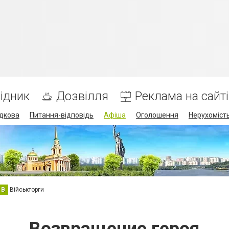
ідник
Дозвілля
Реклама на сайті
дкова
Питання-відповідь
Афіша
Оголошення
Нерухоміст
В
Військторги