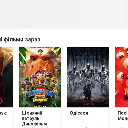
ші фільми зараз
ук:
Щенячий
Одіссея
Посі
патруль:
Мон
Динофільм