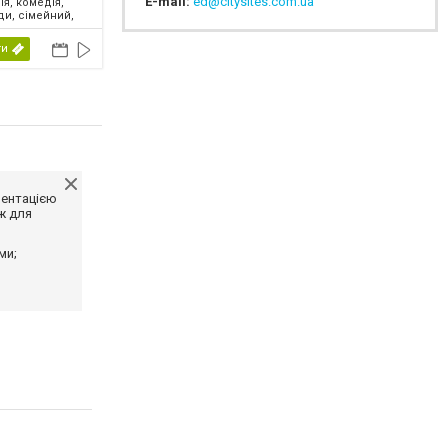
E-mail:
ed@citysites.com.ua
ія, комедія,
ди, сімейний,
2026
ти
ментацією
ж для
ми;