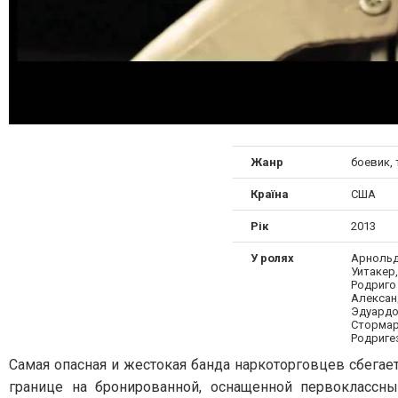
Жанр
боевик,
Країна
США
Рік
2013
У ролях
Арнольд
Уитакер
Родриго
Александ
Эдуардо
Стормар
Родриге
Самая опасная и жестокая банда наркоторговцев сбегае
границе на бронированной, оснащенной первоклассн