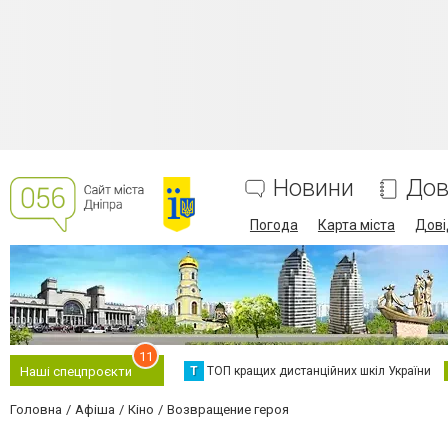
Новини
Дов
Погода
Карта міста
Дові
11
Т
ТОП кращих дистанційних шкіл України
Наші спецпроєкти
Головна
Афіша
Кіно
Возвращение героя