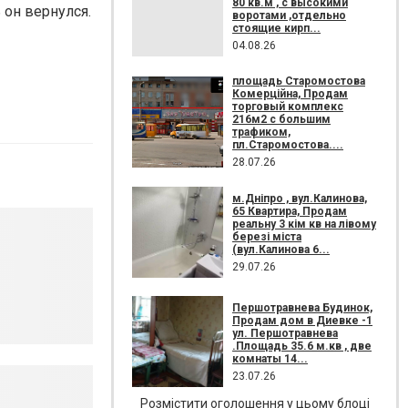
80 кв.м , c высокими
 он вернулся.
воротами ,отдельно
стоящие кирп...
04.08.26
площадь Старомостова
Комерційна, Продам
торговый комплекс
216м2 с большим
трафиком,
пл.Старомостова....
28.07.26
м.Дніпро , вул.Калинова,
65 Квартира, Продам
реальну 3 кім кв на лівому
березі міста
(вул.Калинова 6...
29.07.26
Першотравнева Будинок,
Продам дом в Диевке -1
ул. Першотравнева
.Площадь 35.6 м.кв , две
комнаты 14...
23.07.26
Розмістити оголошення у цьому блоці