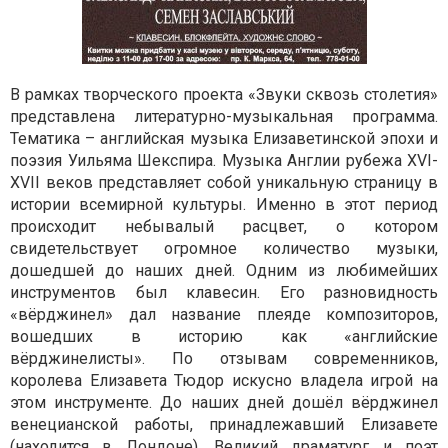
В рамках творческого проекта «Звуки сквозь столетия»
представлена литературно-музыкальная программа.
Тематика – английская музыка Елизаветинской эпохи и
поэзия Уильяма Шекспира.
Музыка Англии рубежа XVI-
XVII веков представляет собой уникальную страницу в
истории всемирной культуры. Именно в этот период
происходит небывалый расцвет, о котором
свидетельствует огромное количество музыки,
дошедшей до наших дней. Одним из любимейших
инструментов был клавесин. Его разновидность
«вёрджинел» дал название плеяде композиторов,
вошедших в историю как «английские
вёрджинелисты». По отзывам современников,
королева Елизавета Тюдор искусно владела игрой на
этом инструменте. До наших дней дошёл вёрджинел
венецианской работы, принадлежавший Елизавете
(находится в Лондоне).
Великий драматург и поэт