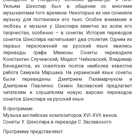
Уильям Шекспир был в общении со многими
музыкантами того времени. Некоторые из них сочиняли
музыку для постановки его пьес. Особое внимание и
любовь к музыке у Шекспира заметно во всём его
творчестве, особенно – в сонетах.
История переводов
сонетов Шекспира насчитывает два столетия. Одним из
первых переложений на русский язык явились
переводы графа Мамоны. Сонеты переводили
Константин Случевский, Модест Чайковский, Владимир
Бенедиктов, из советских поэтов наиболее известна
работа Самуила Маршака. На украинский язык сонеты
были переведены Дмитрием Паламарчуком и
Дмитрием Павличко. Семён Заславский предлагает
читателям и слушателям новую версию переводов
сонетов Шекспира на русский язык.
В программе:
Музыка английских композиторов XVI-XVII веков.
Сонеты У. Шекспира в переводе С. Заславского.
Программу представляют: