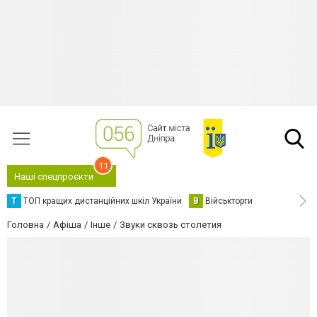
11
Наші спецпроєкти
Т
ТОП кращих дистанційних шкіл України
В
Військторги
Головна
Афіша
Інше
Звуки сквозь столетия