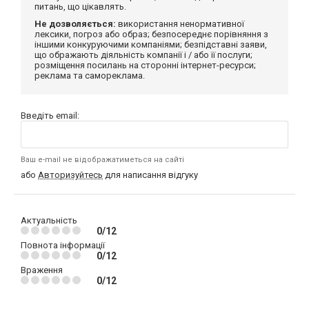
питань, що цікавлять.
Не дозволяється:
використання ненормативної
лексики, погроз або образ; безпосереднє порівняння з
іншими конкуруючими компаніями; безпідставні заяви,
що ображають діяльність компанії і / або її послуги;
розміщення посилань на сторонні інтернет-ресурси;
реклама та самореклама.
Введіть email:
Ваш e-mail не відображатиметься на сайті
або
Авторизуйтесь
для написання відгуку
Актуальність
0/12
Повнота інформації
0/12
Враження
0/12