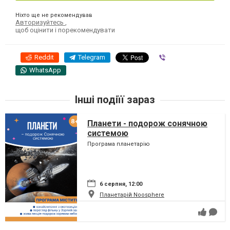
Ніхто ще не рекомендував
Авторизуйтесь
,
щоб оцінити і порекомендувати
Reddit
Telegram
Viber
WhatsApp
Інші подіїї зараз
Планети - подорож сонячною
системою
Програма планетарію
6 серпня, 12:00
Планетарій Noosphere